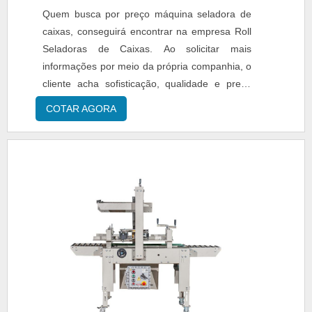
Quem busca por preço máquina seladora de
caixas, conseguirá encontrar na empresa Roll
Seladoras de Caixas. Ao solicitar mais
informações por meio da própria companhia, o
cliente acha sofisticação, qualidade e preço
justo em um só lugar.Quando a questão é
COTAR AGORA
preço máquina seladora de caixas, com a
equipe da Roll Seladoras de Caixas o cliente
obtém excelente custo-benefício e
comprometimento com o resultado
final.ALGUNS DETALHES SOBRE PREÇO ...