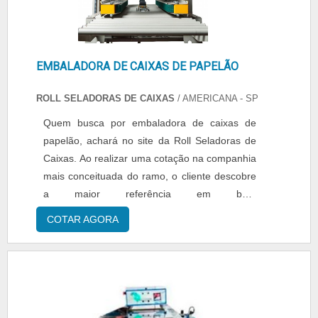
EMBALADORA DE CAIXAS DE PAPELÃO
ROLL SELADORAS DE CAIXAS
/ AMERICANA - SP
Quem busca por embaladora de caixas de
papelão, achará no site da Roll Seladoras de
Caixas. Ao realizar uma cotação na companhia
mais conceituada do ramo, o cliente descobre
a maior referência em bom
atendimento.Quando o quesito é embaladora
COTAR AGORA
de caixas de papelão, com os colaboradores
da Roll Seladoras de Caixas o cliente recebe
ótima qualidade e comprometimento com o
resultado final.DETALHES SOBRE
EMBALADORA DE CAIXAS DE PAPELÃOA Roll
Seladoras de Caixas foca sua estratégia em