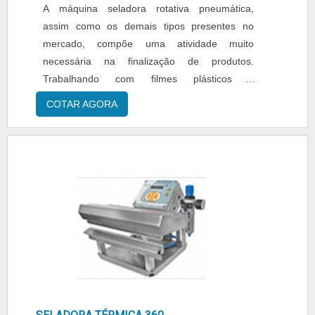
A máquina seladora rotativa pneumática,
assim como os demais tipos presentes no
mercado, compõe uma atividade muito
necessária na finalização de produtos.
Trabalhando com filmes plásticos e
embalagens em polietileno que encapsulam o
COTAR AGORA
material, o produto completa o ciclo de
produção ou distribuição pelos serviços da
empresa. Por performar com itens variados, a
máquina seladora é muito solicitada por
setores de oferecimento de congelados,
alimentos ....