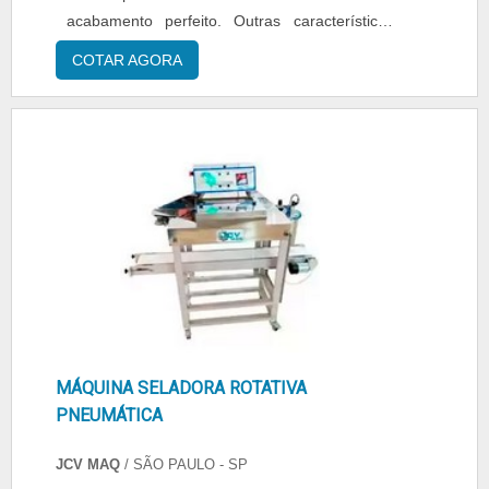
seu melhor destaque é conquistar a confiança
acabamento perfeito. Outras características
de cada um. Tudo isso só é possível através
Com acionamento manual com termostato,
COTAR AGORA
do investimento em equipamentos modernos e
temporizador, fio de corte, controle eletrônico
profissionais experientes. A Fortvac é uma
do tempo de selagem visual e bandeja de
empresa que tem despontado no segmento
apoio regulável para a divisão do filme PVC
pela seriedade e qualidade que garante a
Termo encolhível; Executa o processo de
melhor experiência de todos os clientes.
selagem e encolhimento em uma ú....
MÁQUINA SELADORA ROTATIVA
PNEUMÁTICA
JCV MAQ
/ SÃO PAULO - SP