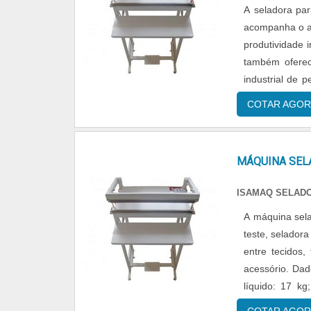
A seladora pa
acompanha o a
produtividade 
também oferece opções como: - Sela
industrial de p
outras. Cli
COTAR AGOR
MÁQUINA SEL
ISAMAQ SELAD
A máquina sel
teste, selador
entre tecidos
acessório. Dados técnicos: - Área de selagem: 500 mm; - Voltagem: 110/220 V; - Peso
líquido: 17 k
durante o tempo