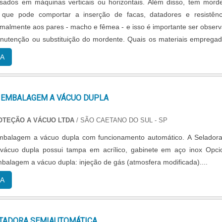
sados em máquinas verticais ou horizontais. Além disso, tem mord
 que pode comportar a inserção de facas, datadores e resistênc
almente aos pares - macho e fêmea - e isso é importante ser obser
nutenção ou substituição do mordente. Quais os materiais emprega
am-se aços mais duros na ....
A
 EMBALAGEM A VÁCUO DUPLA
OTEÇÃO A VÁCUO LTDA
/ SÃO CAETANO DO SUL - SP
mbalagem a vácuo dupla com funcionamento automático. A Selador
ácuo dupla possui tampa em acrílico, gabinete em aço inox Opci
balagem a vácuo dupla: injeção de gás (atmosfera modificada)....
A
TADORA SEMIAUTOMÁTICA