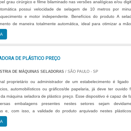
l grau cirúrgico e filme bilaminado nas versões analógicas e/ou digit
utomática possui velocidade de selagem de 10 metros por minu
o e motor independente. Benefícios do produto A seladora
mento de maneira totalmente automática, ideal para otimizar a mã
disperdicio ....
A
ADORA DE PLÁSTICO PREÇO
ÚSTRIA DE MÁQUINAS SELADORAS
/ SÃO PAULO - SP
nal proprietário ou administrador de um estabelecimento é ligado
cios, automobilísticos ou gráficos/de papelaria, já deve ter ouvido f
 da máquina seladora de plástico preço. Esse dispositivo é capaz de f
ersas embalagens presentes nestes setores sejam devidame
as e, com isso, a validade do produto arquivado nestes plástico
ncialmente. Tecnicamente....
A