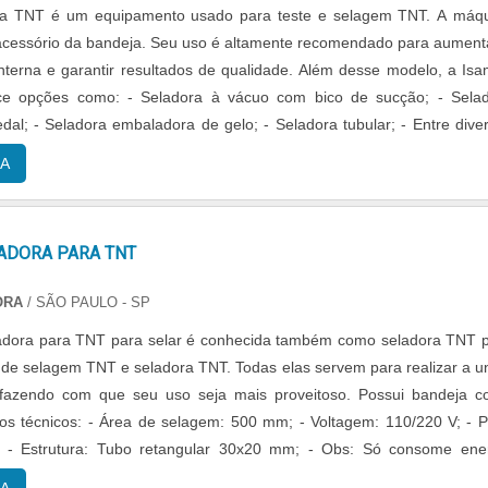
ra TNT é um equipamento usado para teste e selagem TNT. A máq
cessório da bandeja. Seu uso é altamente recomendado para aument
interna e garantir resultados de qualidade. Além desse modelo, a Is
dora à vácuo com bico de sucção; - Seladora
edal; - Seladora embaladora de gelo; - Seladora tubular; - Entre dive
que no botão ...
A
ADORA PARA TNT
ORA
/ SÃO PAULO - SP
adora para TNT para selar é conhecida também como seladora TNT 
a de selagem TNT e seladora TNT. Todas elas servem para realizar a u
, fazendo com que seu uso seja mais proveitoso. Possui bandeja 
g; - Estrutura: Tubo retangular 30x20 mm; - Obs: Só consome ene
 de sel...