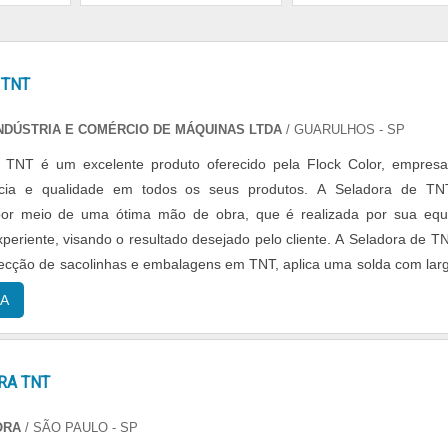
 TNT
NDÚSTRIA E COMÉRCIO DE MÁQUINAS LTDA
/ GUARULHOS - SP
 TNT é um excelente produto oferecido pela Flock Color, empres
ência e qualidade em todos os seus produtos. A Seladora de T
por meio de uma ótima mão de obra, que é realizada por sua equ
xperiente, visando o resultado desejado pelo cliente. A Seladora de T
fecção de sacolinhas e embalagens em TNT, aplica uma solda com lar
stão de segundos...
A
RA TNT
ORA
/ SÃO PAULO - SP