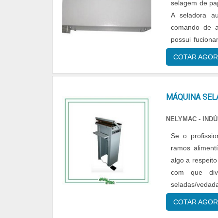
selagem de pape
A seladora a
comando de aqueciment
possui fuciona
obra evitando o 
COTAR AGOR
MÁQUINA SEL
NELYMAC - IND
Se o profissio
ramos alimentí
algo a respeito
com que div
seladas/vedad
estende expone
COTAR AGOR