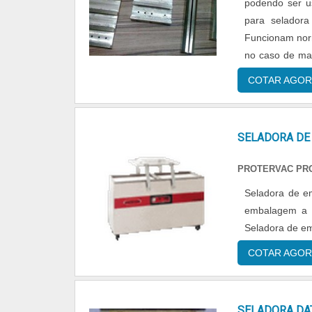
podendo ser u
para seladora
Funcionam norm
no caso de ma
Normalmente us
COTAR AGOR
SELADORA DE
PROTERVAC PR
Seladora de e
embalagem a v
Seladora de em
COTAR AGOR
SELADORA DA