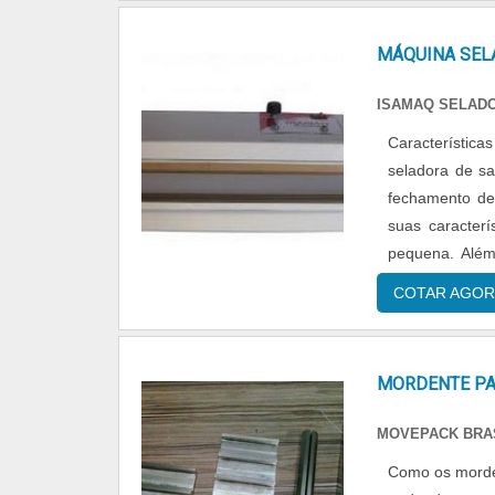
MÁQUINA SEL
ISAMAQ SELAD
Características da máquina Se você procur
seladora de s
fechamento de 
suas caracter
pequena. Além
com uma estrutu
COTAR AGOR
MORDENTE PA
MOVEPACK BRA
Como os morden