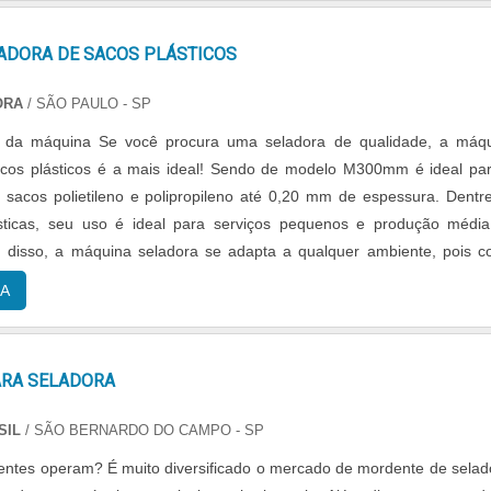
ADORA DE SACOS PLÁSTICOS
ORA
/ SÃO PAULO - SP
a uma seladora de qualidade, a máquina
acos plásticos é a mais ideal! Sendo de modelo M300mm é ideal pa
sacos polietileno e polipropileno até 0,20 mm de espessura. Dentr
ísticas, seu uso é ideal para serviços pequenos e produção médi
 disso, a máquina seladora se adapta a qualquer ambiente, pois c
ra compacta, e pintura e....
A
RA SELADORA
SIL
/ SÃO BERNARDO DO CAMPO - SP
tes operam? É muito diversificado o mercado de mordente de selad