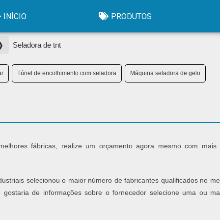
INÍCIO
PRODUTOS
 ❱
Seladora de tnt
ar
Túnel de encolhimento com seladora
Máquina seladora de gelo
 melhores fábricas, realize um orçamento agora mesmo com mais
dustriais selecionou o maior número de fabricantes qualificados no m
e gostaria de informações sobre o fornecedor selecione uma ou ma