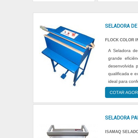
SELADORA DE
FLOCK COLOR I
A Seladora de
grande efici
desenvolvida 
qualificada e e
ideal para con
de 5mm em que
COTAR AGOR
SELADORA PA
ISAMAQ SELAD