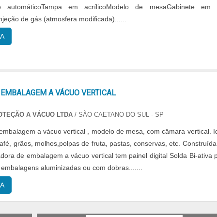
to automáticoTampa em acrílicoModelo de mesaGabinete em 
njeção de gás (atmosfera modificada)......
A
 EMBALAGEM A VÁCUO VERTICAL
OTEÇÃO A VÁCUO LTDA
/ SÃO CAETANO DO SUL - SP
embalagem a vácuo vertical , modelo de mesa, com câmara vertical. I
afé, grãos, molhos,polpas de fruta, pastas, conservas, etc. Construíd
dora de embalagem a vácuo vertical tem painel digital Solda Bi-ativa 
embalagens aluminizadas ou com dobras.......
A