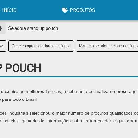
INÍCIO
PRODUTOS
 ❱
Seladora stand up pouch
vc
Onde comprar seladora de plástico
Máquina seladora de sacos plástic
P POUCH
 encontre as melhores fábricas, receba uma estimativa de preço ago
para todo o Brasil
es Industriais selecionou o maior número de produtos qualificados do
 up pouch e gostaria de informações sobre o fornecedor clique em 