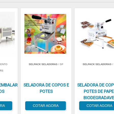
BENTO
SELPACK SELADORAS
/ SP
SELPACK SELADORAS
/
 RS
EMBALAR
SELADORA DE COPOS E
SELADORA DE COP
OS
POTES
POTES DE PAPE
BIODEGRADAVE
ORA
COTAR AGORA
COTAR AGORA