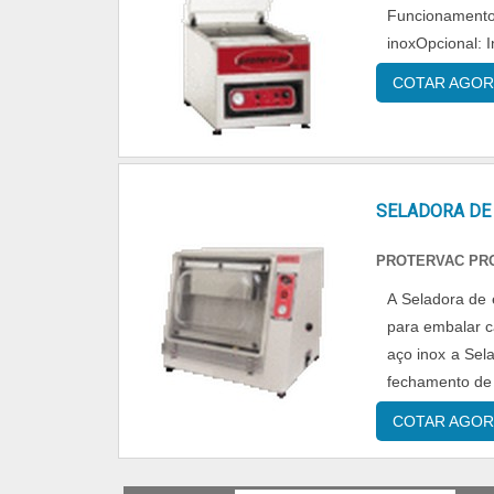
Funcionamen
inoxOpcional: I
COTAR AGOR
SELADORA DE
PROTERVAC PR
A Seladora de 
para embalar c
aço inox a Sela
fechamento de 
COTAR AGOR