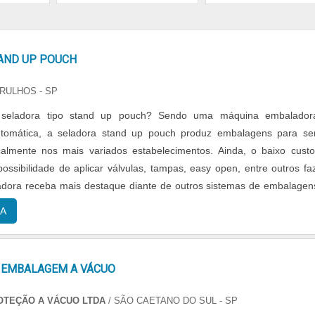
AND UP POUCH
ARULHOS - SP
tipo stand up pouch? Sendo uma máquina embaladora e
tomática, a seladora stand up pouch produz embalagens para s
calmente nos mais variados estabelecimentos. Ainda, o baixo cust
ossibilidade de aplicar válvulas, tampas, easy open, entre outros f
dora receba mais destaque diante de outros sistemas de embalagen
 atende às necessidade...
A
 EMBALAGEM A VÁCUO
OTEÇÃO A VÁCUO LTDA
/ SÃO CAETANO DO SUL - SP