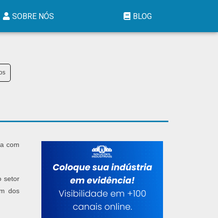
SOBRE NÓS
BLOG
os
ra com
 setor
um dos