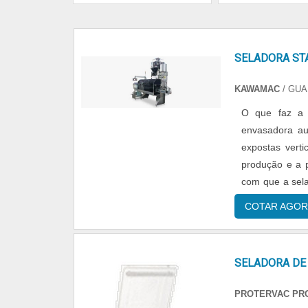
SELADORA ST
KAWAMAC
/ GU
O que faz a seladora 
envasadora au
expostas verti
produção e a p
com que a sela
stand up pouch
COTAR AGOR
SELADORA DE
PROTERVAC PR