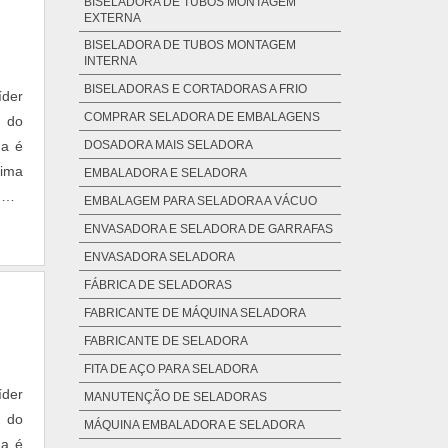
BISELADORA DE TUBOS MONTAGEM
EXTERNA
BISELADORA DE TUBOS MONTAGEM
INTERNA
BISELADORAS E CORTADORAS A FRIO
íder
COMPRAR SELADORA DE EMBALAGENS
a do
ma é
DOSADORA MAIS SELADORA
tima
EMBALADORA E SELADORA
AIS
EMBALAGEM PARA SELADORA A VÁCUO
ENVASADORA E SELADORA DE GARRAFAS
ENVASADORA SELADORA
FÁBRICA DE SELADORAS
FABRICANTE DE MÁQUINA SELADORA
FABRICANTE DE SELADORA
FITA DE AÇO PARA SELADORA
íder
MANUTENÇÃO DE SELADORAS
a do
MÁQUINA EMBALADORA E SELADORA
ma é