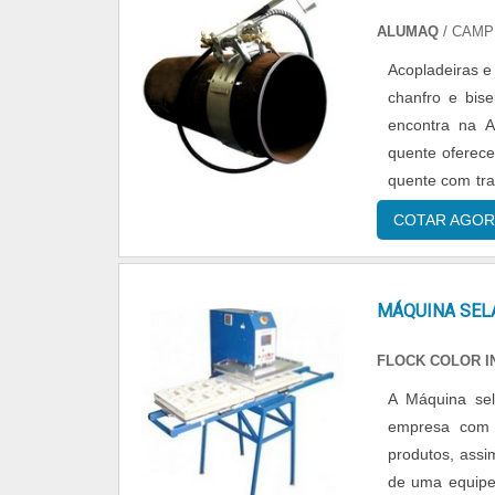
ALUMAQ
/ CAMP
Acopladeiras e
chanfro e bis
encontra na Alumaq. 
quente oferece
quente com tra
Screw: acoplado
COTAR AGOR
MÁQUINA SEL
FLOCK COLOR I
A Máquina sel
empresa com 
produtos, ass
de uma equipe 