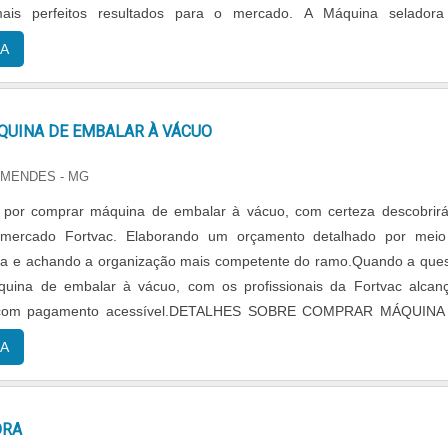
ais perfeitos resultados para o mercado. A Máquina seladora
bricada e comercializada pela Flock Color....
A
UINA DE EMBALAR À VÁCUO
 MENDES - MG
por comprar máquina de embalar à vácuo, com certeza descobrir
o mercado Fortvac. Elaborando um orçamento detalhado por mei
sa e achando a organização mais competente do ramo.Quando a que
uina de embalar à vácuo, com os profissionais da Fortvac alcan
e com pagamento acessível.DETALHES SOBRE COMPRAR MÁQUINA
UOA Fortvac canaliza seus esforços em proporcionar para os parce
A
com escritório de alta qualidade onde são realizadas as atividad
nica de apoio, tudo isso para garantir que se tenha comprar máquin
cuo com precisão.Há muitas maneiras eficientes de uma empr
ORA
petência, excelência e destaque em sua área de atuação. A Fortva