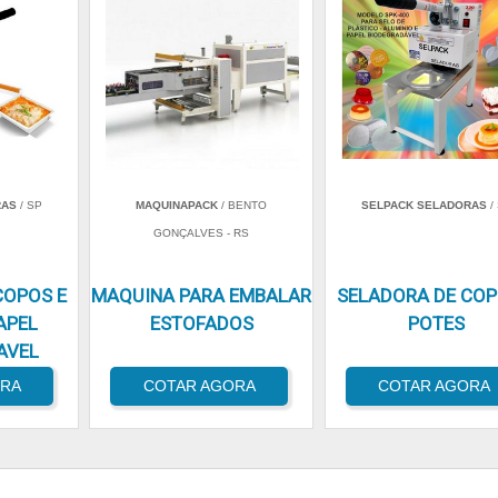
RAS
/ SP
MAQUINAPACK
/ BENTO
SELPACK SELADORAS
/
GONÇALVES - RS
COPOS E
MAQUINA PARA EMBALAR
SELADORA DE COP
APEL
ESTOFADOS
POTES
AVEL
ORA
COTAR AGORA
COTAR AGORA