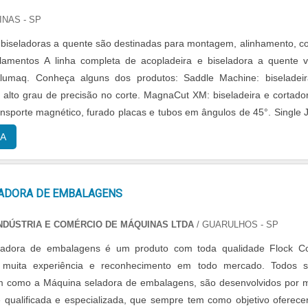
INAS - SP
 biseladoras a quente são destinadas para montagem, alinhamento, co
elamentos A linha completa de acopladeira e biseladora a quente 
Conheça alguns dos produtos: Saddle Machine: biseladeira a
 alto grau de precisão no corte. MagnaCut XM: biseladeira e cortado
nsporte magnético, furado placas e tubos em ângulos de 45°. Single 
r de corrente C....
A
ADORA DE EMBALAGENS
NDÚSTRIA E COMÉRCIO DE MÁQUINAS LTDA
/ GUARULHOS - SP
adora de embalagens é um produto com toda qualidade Flock Co
muita experiência e reconhecimento em todo mercado. Todos s
im como a Máquina seladora de embalagens, são desenvolvidos por 
qualificada e especializada, que sempre tem como objetivo oferece