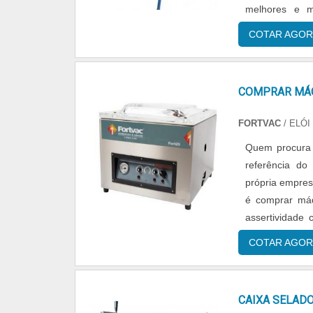
melhores e m
embalagens é fa
COTAR AGOR
COMPRAR MÁQ
FORTVAC
/ ELÓI
Quem procura 
referência d
própria empre
é comprar máq
assertividad
EMBALAR À VÁC
COTAR AGOR
uma estrutura 
biblioteca téc
embalar à vá
CAIXA SELAD
demonstrar com