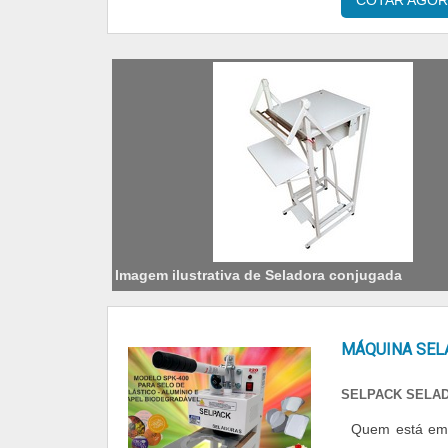
COTAR AGOR
Imagem ilustrativa de Seladora conjugada
MÁQUINA SEL
SELPACK SELA
Quem está em 