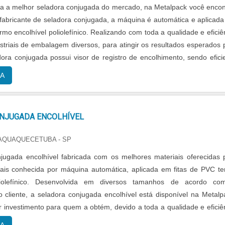
a a melhor seladora conjugada do mercado, na Metalpack você encon
fabricante de seladora conjugada, a máquina é automática e aplicad
rmo encolhível poliolefínico. Realizando com toda a qualidade e eficiê
striais de embalagem diversos, para atingir os resultados esperados 
adora conjugada possui visor de registro de encolhimento, sendo efici
A
NJUGADA ENCOLHÍVEL
TAQUAQUECETUBA - SP
jugada encolhível fabricada com os melhores materiais oferecidas 
ais conhecida por máquina automática, aplicada em fitas de PVC t
oliolefínico. Desenvolvida em diversos tamanhos de acordo c
 cliente, a seladora conjugada encolhível está disponível na Metalp
 investimento para quem a obtém, devido a toda a qualidade e eficiê
triais de e...