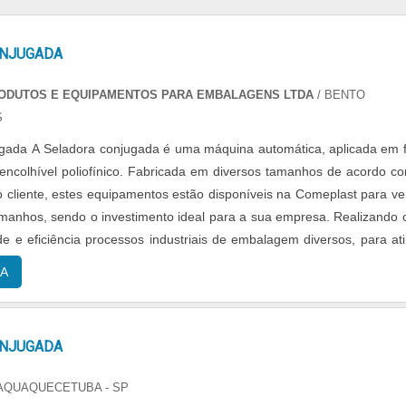
ONJUGADA
ODUTOS E EQUIPAMENTOS PARA EMBALAGENS LTDA
/ BENTO
S
gada A Seladora conjugada é uma máquina automática, aplicada em f
ncolhível poliofínico. Fabricada em diversos tamanhos de acordo c
 cliente, estes equipamentos estão disponíveis na Comeplast para v
manhos, sendo o investimento ideal para a sua empresa. Realizando
de e eficiência processos industriais de embalagem diversos, para ati
..
A
ONJUGADA
TAQUAQUECETUBA - SP