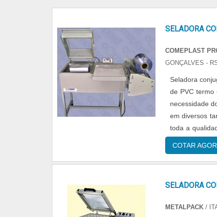
SELADORA C
COMEPLAST PR
GONÇALVES - R
Seladora conju
de PVC termo e
necessidade do
em diversos ta
toda a qualida
os resultados e.
COTAR AGOR
SELADORA C
METALPACK
/ I