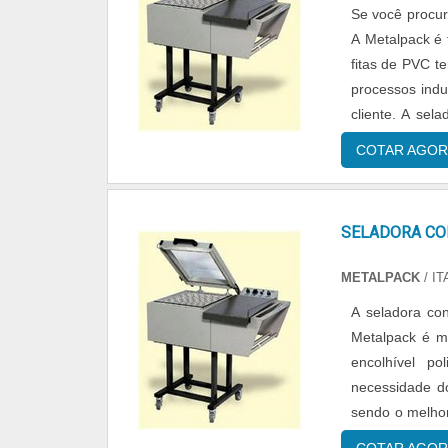
Se você procur
A Metalpack é 
fitas de PVC te
processos indu
cliente. A sel
também...
COTAR AGOR
SELADORA CO
METALPACK
/ I
A seladora con
Metalpack é m
encolhível p
necessidade do
sendo o melhor
processos indus