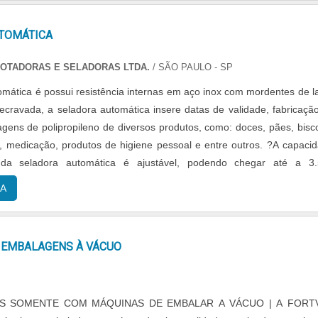
ura soluções para máquina seladora de plástico. É sempre a opção 
ponibilizando itens como seladora de bandejas e potes para delive
TOMÁTICA
a cálices tipo santa ceia com 8 cavidades 110v.É uma empr
 com os serviços e uma empresa altamente qualificada, conqui
OTADORAS E SELADORAS LTDA.
/ SÃO PAULO - SP
rque investiu em uma estrutura que hoje conta com escritório de 
omática é possui resistência internas em aço inox com mordentes de l
são realizadas as atividades e biblioteca técnica de apoio. Esses fato
cravada, a seladora automática insere datas de validade, fabricaçã
time com equipe multidisciplinar de consultores associados e eq
gens de polipropileno de diversos produtos, como: doces, pães, bisco
antem o sucesso de cada cliente de ponta a ponta. Aproveite a visita 
oz, medicação, produtos de higiene pessoal e entre outros. ?A capaci
e saber mais sobre a empresa, os serviços e os produtos..
da seladora automática é ajustável, podendo chegar até a 3.
hora e o contr....
A
 EMBALAGENS À VÁCUO
S SOMENTE COM MÁQUINAS DE EMBALAR A VÁCUO | A FORT