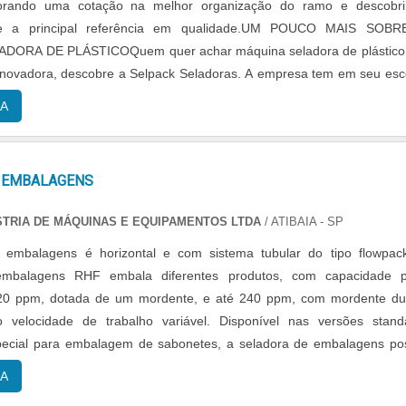
orando uma cotação na melhor organização do ramo e descobri
re a principal referência em qualidade.UM POUCO MAIS SOBR
DORA DE PLÁSTICOQuem quer achar máquina seladora de plástic
novadora, descobre a Selpack Seladoras. A empresa tem em seu es
dejas e potes para delivery e seladora para cálices tipo santa ceia c
A
, oferecendo o que há de melhor em tecnologia ao cliente.Ainda foc
eladora de plástico, sempre deve-se buscar uma empresa que t
rviços com ótima qualidade e precisão, detalhes primordiais que
 EMBALAGENS
ado por muitas empresas que não focam na fidelização do clien
mbrar que o produto deve ser adquirido com empresas especializa
STRIA DE MÁQUINAS E EQUIPAMENTOS LTDA
/ ATIBAIA - SP
uidado ajuda a garantir a qualidade e durabilidade dos materiais, alé
 embalagens é horizontal e com sistema tubular do tipo flowpac
os com substituições frequentes de produtos que não cumprem com 
embalagens RHF embala diferentes produtos, com capacidade p
adamente. Assim, é possível poupar gastos desnecessários.Exi
120 ppm, dotada de um mordente, e até 240 ppm, com mordente du
vos para a Selpack Seladoras ter se tornado destaque quando pens
o velocidade de trabalho variável. Disponível nas versões stand
 que entrega confiança e serviços de qualidade. Alguns desses mot
special para embalagem de sabonetes, a seladora de embalagens po
tida com os serviços; Responsável pela entrega de seus produtos
aço carbono com partes e peças em cont....
ltamente qualificada; Inovadora; Segura.GARANTIA E ASSERTIVIDAD
A
elpack Seladoras as melhores opções sempre estão à disposi