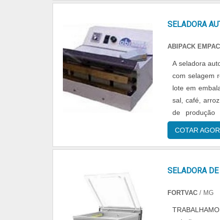
quando se proc
confiável, dis
SELADORA AU
seladora par
comprometida
ABIPACK EMPAC
adquiridas po
A seladora aut
qualidade onde 
com selagem re
somados a um 
lote em embala
eficiente, gar
sal, café, arr
acessar o site 
de produção 
embalagens por 
COTAR AGOR
SELADORA DE
FORTVAC
/ MG
TRABALHAMO