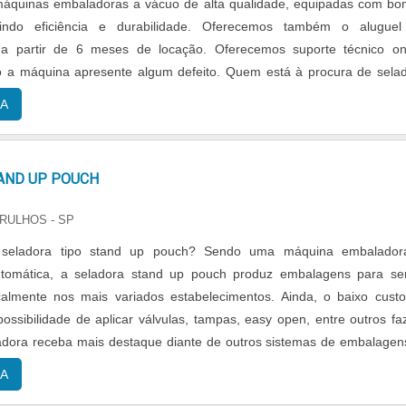
máquinas embaladoras a vácuo de alta qualidade, equipadas com b
tindo eficiência e durabilidade. Oferecemos também o alugue
a partir de 6 meses de locação. Oferecemos suporte técnico on
o a máquina apresente algum defeito. Quem está à procura de sela
s à vácuo, encontrará a melhor empresa do segmento cotando
A
 qualificada do mercado e
AND UP POUCH
RULHOS - SP
tipo stand up pouch? Sendo uma máquina embaladora e
tomática, a seladora stand up pouch produz embalagens para s
calmente nos mais variados estabelecimentos. Ainda, o baixo cust
ossibilidade de aplicar válvulas, tampas, easy open, entre outros f
dora receba mais destaque diante de outros sistemas de embalagen
 atende às necessidades do exige....
A