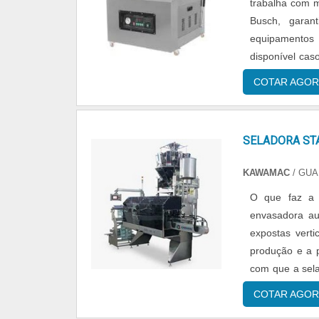
trabalha com 
Busch, garan
equipamentos 
disponível cas
de embalagen
COTAR AGOR
companhia mais
SELADORA ST
KAWAMAC
/ GUA
O que faz a seladora 
envasadora au
expostas verti
produção e a p
com que a sela
stand up pouch
COTAR AGOR