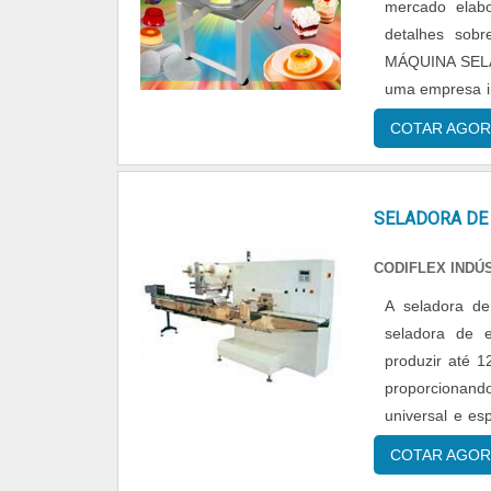
mercado elab
detalhes sob
MÁQUINA SELA
uma empresa i
seladora de ban
COTAR AGOR
cavidades 110v
em máquina s
produtos e se
SELADORA DE
deixados de l
importante le
CODIFLEX INDÚ
Esse tipo de c
A seladora de
evitar prejuíz
seladora de 
funções adequ
produzir até 
diversos moti
proporcionand
em uma empresa
universal e e
são: Comprome
construção de 
excelência; A
COTAR AGOR
SEGMENTONa S