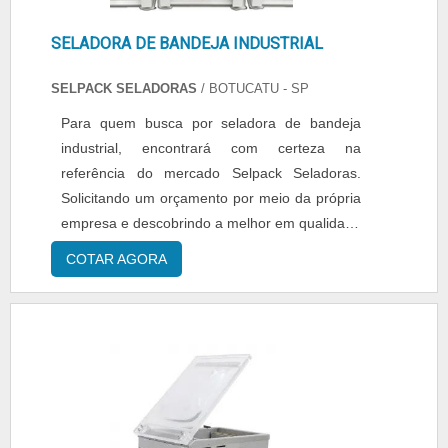
SELADORA DE BANDEJA INDUSTRIAL
SELPACK SELADORAS
/ BOTUCATU - SP
Para quem busca por seladora de bandeja
industrial, encontrará com certeza na
referência do mercado Selpack Seladoras.
Solicitando um orçamento por meio da própria
empresa e descobrindo a melhor em qualidade
e custo benefício.Quando a procura é por
COTAR AGORA
seladora de bandeja industrial, com a equipe
da Selpack Seladoras o cliente obterá
assertividade com frete grátis.DIFERENCIAIS
IMPORTANTES DE SELADORA DE BANDEJA
INDUSTRIALA Selpack Seladoras centraliza
seus esforços em criar aos parceiros uma
estrutura com escritório de alta qualidade onde