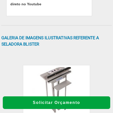
solução mais buscada na área de fábrica de
direto no Youtube
selar caixas de papelão automática à venda. É
sempre a opção mais confiável,
disponibilizando itens como lacradora de
caixas e máquina de fechar caixa de papelão
com fita.É conhecida por ser uma empresa
GALERIA DE IMAGENS ILUSTRATIVAS REFERENTE A
inovadora e comprometida com seus serviços,
SELADORA BLISTER
características possíveis pelo fato de ter
escritório de alta qualidade onde são
realizadas as atividades e estrutura suficiente
para atender todas as demandas.Todos esses
fatores, agregados a uma equipe
multidisciplinar de consultores associados e
colaboradores eficientes, garantem a melhor
experiência para os clientes.
Solicitar Orçamento