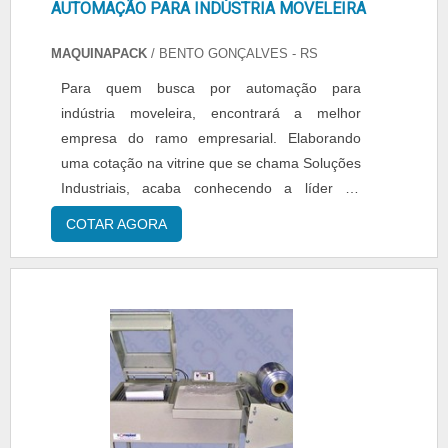
AUTOMAÇÃO PARA INDÚSTRIA MOVELEIRA
MAQUINAPACK
/ BENTO GONÇALVES - RS
Para quem busca por automação para
indústria moveleira, encontrará a melhor
empresa do ramo empresarial. Elaborando
uma cotação na vitrine que se chama Soluções
Industriais, acaba conhecendo a líder do
mercado. Na MP MaquinaPack poderá contar
COTAR AGORA
assertividade com comprometimento com os
resultados dos clientes.DETALHES SOBRE O
FUNCIONAMENTO DO PRODUTOTodo o
sistema de automação para indústria
moveleira dentro da planta de um cliente é de
suma importância para ganho de produtividade
e eficiência na fabricação dos seus produtos.
O sistema determina a integração de diversos
setores da empresa, assim como os seus