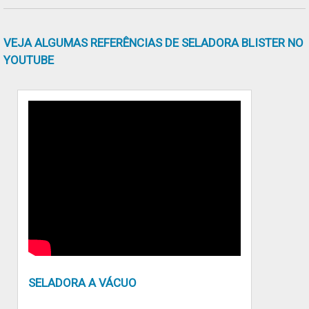
busca por uma fábrica de selar caixas de
papelão automática à venda, acha o site da
VEJA ALGUMAS REFERÊNCIAS DE SELADORA BLISTER NO
Roll Seladoras de Caixas. Atuando com
YOUTUBE
seladora pneumática de caixas de papelão e
seladora manual de caixa de papelão,
disponibilizando tudo que há de mais atual
para garantir a qualidade final para cada
cliente.Ainda tratando-se de fábrica de selar
caixas de papelão automática à venda, deve-
se descartar empresas que não tenham
produtos e serviços com ótima qualidade e
excelente custo-benefício, detalhes que
passam despercebidos e podem gerar prejuízo
futuros para os clientes.É importante lembrar
que o produto deve sempre ser adquirido com
companhias especializadas no segmento. Esse
SELADORA A VÁCUO
tipo de cuidado ajuda a garantir a qualidade e
durabilidade dos materiais, além de evitar