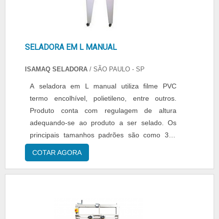
SELADORA EM L MANUAL
ISAMAQ SELADORA
/ SÃO PAULO - SP
A seladora em L manual utiliza filme PVC
termo encolhível, polietileno, entre outros.
Produto conta com regulagem de altura
adequando-se ao produto a ser selado. Os
principais tamanhos padrões são como 300
mm x 400 mm; 400 mm x 500 mm. Isso
COTAR AGORA
somente selagem em L. A empresa
disponibiliza outros tamanhos, mas somente
por encomenda. Dados técnicos: - Área de
selagem: 400 mm x 500 mm; - Voltagem: 220
V; - Peso liquido: 35 kg. Dimensões: - Lar....