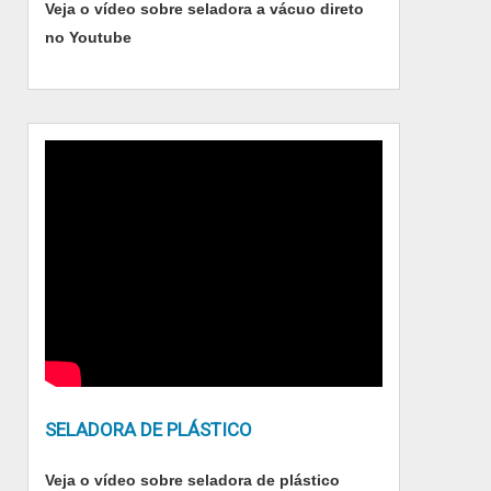
Veja o vídeo sobre seladora a vácuo direto
prejuízos com substituições frequentes de
no Youtube
produtos que não cumprem com suas funções
adequadamente. Assim, é possível poupar
gastos desnecessários.Existem diversos
motivos para a Roll Seladoras de Caixas ter se
tornado destaque quando pensamos em uma
empresa que entrega confiança e produtos de
qualidade. Alguns desses motivos são: Equipe
multidisciplinar de consultores associados;
Profissionais com vasta experiência na área de
atuação; Assistência técnica especializada;
Escritório de alta qualidade onde são
realizadas as atividades; Estrutura suficiente
para atender todas as demandas;
Equipamentos de última geração.EFICIÊNCIA
SELADORA DE PLÁSTICO
E QUALIDADE COMPROVADASomente na
Roll Seladoras de Caixas sempre tem a
Veja o vídeo sobre seladora de plástico