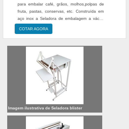
para embalar café, grãos, molhos,polpas de
fruta, pastas, conservas, etc. Construída em
aço inox a Seladora de embalagem a vácuo
vertical tem painel digital Solda Bi-ativa para
COTAR AGORA
fechamento de embalagens aluminizadas ou
com dobras.......
Imagem ilustrativa de Seladora blister