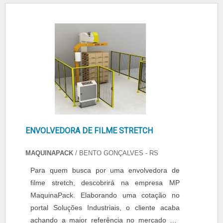
também chamada de resistência de fita. Essa
. São diversas opções de itens oferecidos,
fita é colada na parte externa do mordente
como máquinas de automação e
que, ao prensar o plástico, faz a selagem do
movimentação e projetos especiais com ótima
....
qualidade e precisão..
ENVOLVEDORA DE FILME STRETCH
MAQUINAPACK
/ BENTO GONÇALVES - RS
Para quem busca por uma envolvedora de
filme stretch, descobrirá na empresa MP
MaquinaPack. Elaborando uma cotação no
portal Soluções Industriais, o cliente acaba
achando a maior referência no mercado em