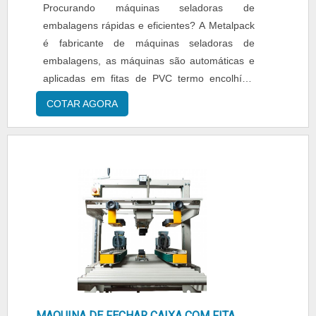
cetro.É uma empresa comprometida com seus
Procurando máquinas seladoras de
serviços e uma empresa inovadora,
embalagens rápidas e eficientes? A Metalpack
características possíveis pelo fato de a
é fabricante de máquinas seladoras de
empresa ter escritório de alta qualidade onde
embalagens, as máquinas são automáticas e
são realizadas as atividades e biblioteca
aplicadas em fitas de PVC termo encolhível
técnica de apoio. Esses fatores, somados a um
poliolefínico. Desenvolvidas em vários
COTAR AGORA
time com equipe multidisciplinar de consultores
tamanhos de acordo com a necessidade do
associados e profissionais com vasta
cliente, estes equipamentos estão disponíveis
experiência na área de atuação, comprova sua
na empresa para venda sendo o investimento
essência de trazer o melhor para todos os
ideal para a sua empresa. Realizando com
clientes.
toda a qualidade e eficiência processos ....
MAQUINA DE FECHAR CAIXA COM FITA