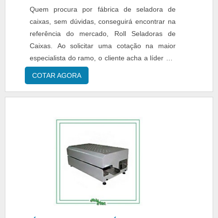
variedade no portfólio como seladora para
Quem procura por fábrica de seladora de
formas de pudim modelo plastilania 3
caixas, sem dúvidas, conseguirá encontrar na
tamanhos e seladora para petisqueira tipo
referência do mercado, Roll Seladoras de
Galvanotek g540 com ótima qualidade e
Caixas. Ao solicitar uma cotação na maior
assertividade.Apresentando produtos de alto
especialista do ramo, o cliente acha a líder em
padrão, a empresa conta com profissionais
bom atendimento e preço justo.Quando a
COTAR AGORA
especializados e instalações modernas e em
questão é fábrica de seladora de caixas, com a
bom estado, conquistando então a confiança
Roll Seladoras de Caixas o cliente encontra
de todos.A Selpack Seladoras é uma empresa
assertividade e comprometimento com o
que tem despontado no mercado pela
resultado final.DETALHES SOBRE FÁBRICA
seriedade e qualidade que fecha todo o ciclo
DE SELADORA DE CAIXASA Roll Seladoras de
de entrega com excelência para seus
Caixas foca sua estratégia em produzir uma
parceiros..
estrutura aos clientes com escritório de alta
qualidade onde são realizadas as atividades e
equipamentos de última geração, tudo isso
para que se tenha fábrica de seladora de
caixas com assertividade.Há muitas maneiras
eficientes de uma companhia demonstrar