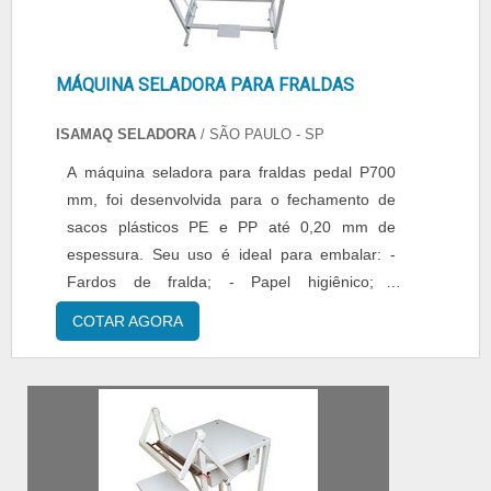
MÁQUINA SELADORA PARA FRALDAS
ISAMAQ SELADORA
/ SÃO PAULO - SP
A máquina seladora para fraldas pedal P700
mm, foi desenvolvida para o fechamento de
sacos plásticos PE e PP até 0,20 mm de
espessura. Seu uso é ideal para embalar: -
Fardos de fralda; - Papel higiênico; -
Guardanapos; - Entre outros. Seu
COTAR AGORA
aquecimento é instantâneo com regulador de
tempo. Vantagens - Facilidade de aplicação; -
Durabilidade e resistência; - Otimização da
mão de obra; Especificações: - Área de
selagem: 700...