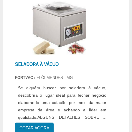
por toda seriedade e qualidade, o que garante
embalagem manual 30 cm para fechamento
a melhor experiência de todos os clientes.
de sacos polietileno e polip....
SELADORA À VÁCUO
FORTVAC
/ ELÓI MENDES - MG
Se alguém buscar por seladora à vácuo,
descobrirá o lugar ideal para fechar negócio
elaborando uma cotação por meio da maior
empresa da área e achando a líder em
qualidade.ALGUNS DETALHES SOBRE A
SELADORA À VÁCUOSe alguém pesquisar
COTAR AGORA