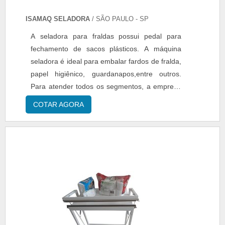
ISAMAQ SELADORA
/ SÃO PAULO - SP
A seladora para fraldas possui pedal para
fechamento de sacos plásticos. A máquina
seladora é ideal para embalar fardos de fralda,
papel higiênico, guardanapos,entre outros.
Para atender todos os segmentos, a empresa
realiza o desenvolvimento de máquinas de 70
COTAR AGORA
cm e outros tamanhos sob encomenda. Outras
características: - Área de selagem: 700 mm; -
Voltagem: 110/220 V; - Peso líquido: 20 kg; -
Largura: 700 mm; - Profundidade: 500 ...