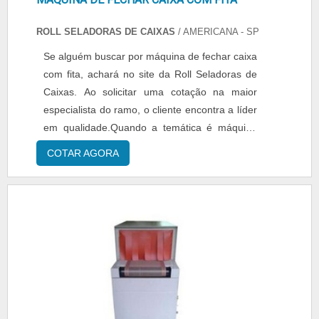
ROLL SELADORAS DE CAIXAS
/ AMERICANA - SP
Se alguém buscar por máquina de fechar caixa
com fita, achará no site da Roll Seladoras de
Caixas. Ao solicitar uma cotação na maior
especialista do ramo, o cliente encontra a líder
em qualidade.Quando a temática é máquina
de fechar caixa com fita, com os profissionais
COTAR AGORA
da Roll Seladoras de Caixas o cliente conta
com excelente custo-benefício com as
melhores soluções em tecnologia da
automação.MAIS SOBRE MÁQUINA DE
FECHAR CAIXA COM FITAA Roll Seladoras de
Caixas centraliza sua estratégia em criar uma
estrutura com escritório de alta qualidade onde
são realizadas as atividades e estrutura
suficiente para atender todas as demandas,