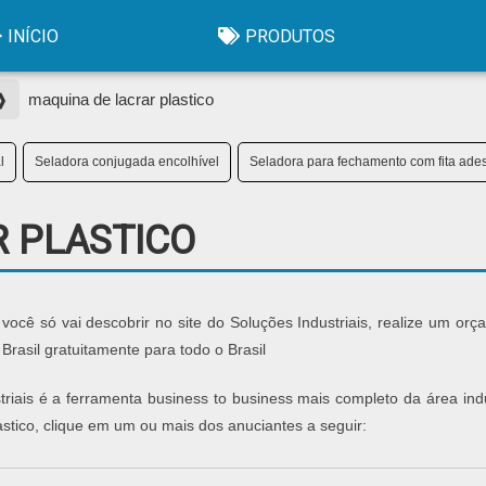
INÍCIO
PRODUTOS
 ❱
maquina de lacrar plastico
l
Seladora conjugada encolhível
Seladora para fechamento com fita ades
 PLASTICO
você só vai descobrir no site do Soluções Industriais, realize um or
asil gratuitamente para todo o Brasil
iais é a ferramenta business to business mais completo da área indus
stico, clique em um ou mais dos anuciantes a seguir: