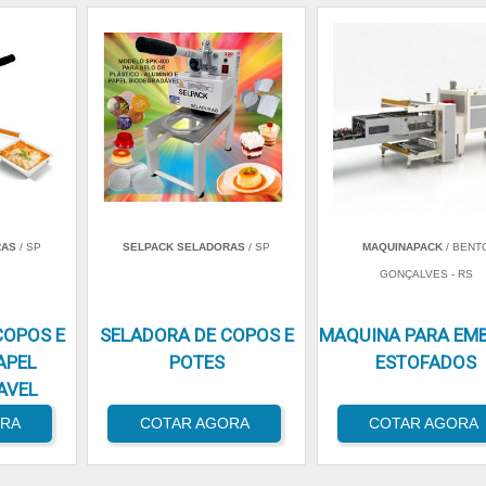
RAS
/ SP
SELPACK SELADORAS
/ SP
MAQUINAPACK
/ BENT
GONÇALVES - RS
COPOS E
SELADORA DE COPOS E
MAQUINA PARA EM
APEL
POTES
ESTOFADOS
AVEL
ORA
COTAR AGORA
COTAR AGORA