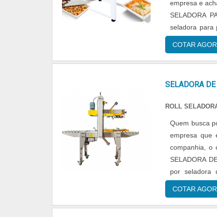
empresa e acha
SELADORA PA
seladora para
até a Selpack 
COTAR AGOR
pudim modelo p
visando sempre
analítica sobr
SELADORA DE
empresas que
detalhes que p
ROLL SELADORA
importante l
Quem busca por
especializada
empresa que é
durabilidade d
companhia, o 
produtos que
SELADORA DE
poupar gastos 
por seladora
tornado desta
altamente quali
de qualidade. 
COTAR AGOR
para os client
pela entrega 
melhor na atua
Segura.D