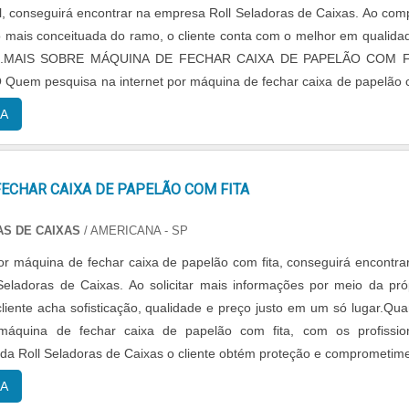
l, conseguirá encontrar na empresa Roll Seladoras de Caixas. Ao com
 mais conceituada do ramo, o cliente conta com o melhor em qualida
ício.MAIS SOBRE MÁQUINA DE FECHAR CAIXA DE PAPELÃO COM F
uem pesquisa na internet por máquina de fechar caixa de papelão
sível em uma e...
A
ECHAR CAIXA DE PAPELÃO COM FITA
AS DE CAIXAS
/ AMERICANA - SP
 máquina de fechar caixa de papelão com fita, conseguirá encontra
eladoras de Caixas. Ao solicitar mais informações por meio da pró
liente acha sofisticação, qualidade e preço justo em um só lugar.Qu
áquina de fechar caixa de papelão com fita, com os profissio
 da Roll Seladoras de Caixas o cliente obtém proteção e comprometim
final....
A