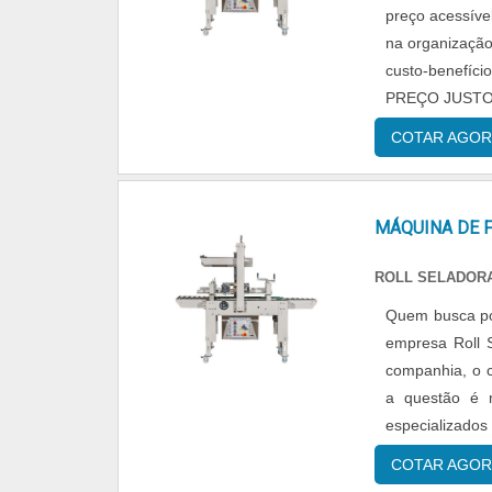
preço acessíve
na organização
custo-benef
PREÇO JUSTO Q
fita preço aces
COTAR AGOR
MÁQUINA DE F
ROLL SELADOR
Quem busca por
empresa Roll S
companhia, o c
a questão é m
especializados
com o resultado 
COTAR AGOR