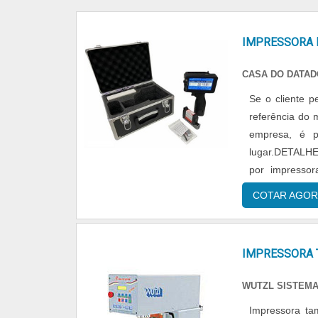
IMPRESSORA 
CASA DO DATA
Se o cliente p
referência do 
empresa, é p
lugar.DETAL
por impresso
serviços, cheg
COTAR AGOR
IMPRESSORA 
WUTZL SISTEMA
Impressora ta