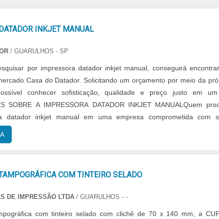
DATADOR INKJET MANUAL
DOR
/ GUARULHOS - SP
esquisar por impressora datador inkjet manual, conseguirá encontra
mercado Casa do Datador. Solicitando um orçamento por meio da pró
ossível conhecer sofisticação, qualidade e preço justo em u
HES SOBRE A IMPRESSORA DATADOR INKJET MANUALQuem proc
ra datador inkjet manual em uma empresa comprometida com s
a até a Casa do Datador. Uma empresa co...
A
TAMPOGRÁFICA COM TINTEIRO SELADO
S DE IMPRESSÃO LTDA
/ GUARULHOS - -
mpográfica com tinteiro selado com clichê de 70 x 140 mm, a CU