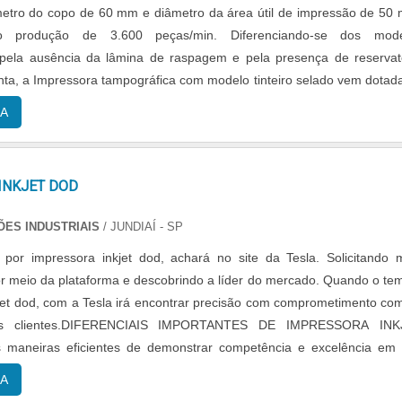
etro do copo de 60 mm e diâmetro da área útil de impressão de 50
do produção de 3.600 peças/min. Diferenciando-se dos mode
 pela ausência da lâmina de raspagem e pela presença de reservat
inta, a Impressora tampográfica com modelo tinteiro selado vem dotad
g com processador RISC...
A
INKJET DOD
ES INDUSTRIAIS
/ JUNDIAÍ - SP
por impressora inkjet dod, achará no site da Tesla. Solicitando 
r meio da plataforma e descobrindo a líder do mercado. Quando o te
jet dod, com a Tesla irá encontrar precisão com comprometimento co
dos clientes.DIFERENCIAIS IMPORTANTES DE IMPRESSORA INK
maneiras eficientes de demonstrar competência e excelência em
. A Tesla foca sua energ...
A