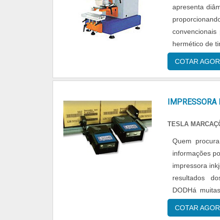
apresenta diâm
proporcionan
convencionais
hermético de t
comando Dialo
COTAR AGOR
IMPRESSORA 
TESLA MARCAÇÕ
Quem procura 
informações po
impressora ink
resultados 
DODHá muitas 
área de atuação
COTAR AGOR