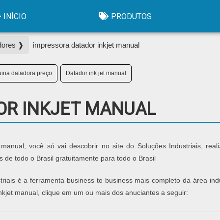
INÍCIO
PRODUTOS
dores ❱
impressora datador inkjet manual
ina datadora preço
Datador ink jet manual
OR INKJET MANUAL
manual, você só vai descobrir no site do Soluções Industriais, real
e todo o Brasil gratuitamente para todo o Brasil
iais é a ferramenta business to business mais completo da área indus
nkjet manual, clique em um ou mais dos anuciantes a seguir: