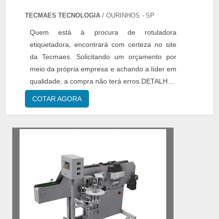
TECMAES TECNOLOGIA
/ OURINHOS - SP
Quem está à procura de rotuladora
etiquetadora, encontrará com certeza no site
da Tecmaes. Solicitando um orçamento por
meio da própria empresa e achando a líder em
qualidade, a compra não terá erros.DETALHES
INTERESSANTES SOBRE A ROTULADORA
COTAR AGORA
ETIQUETADORAQuem quer encontrar
rotuladora etiquetadora em uma empresa que
preza pela segurança, encontra na internet a
Tecmaes. A empresa tem em seu escopo
rebobinador de etiquetas e máquinas rotul...