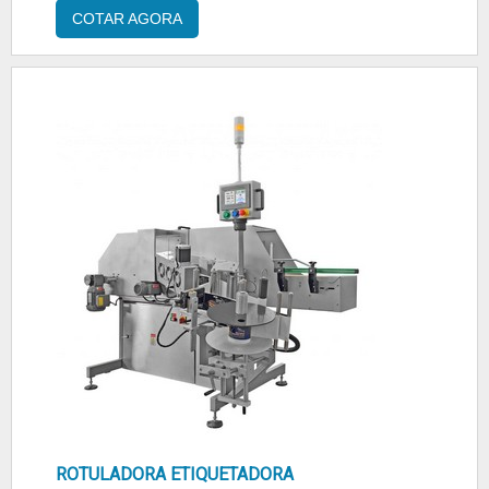
AUTOMÁTICA CILÍNDRICASe alguém busca
COTAR AGORA
por rotuladora automática cilíndrica em uma
empresa que preza pela segurança, acha o
site da Tecmaes. Uma empresa com alto
know-how em fitas teflon para seladoras e
seladoras de caixas, oferecendo sem...
ROTULADORA ETIQUETADORA