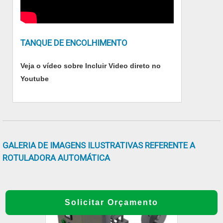
SEGMENTOSomente na Tecmaes existe
variedade e qualidade quando o assunto for
produtos e serviços para fechar, codificar e
TANQUE DE ENCOLHIMENTO
etiquetar embalagens. São diversas opções de
itens oferecidos, como rebobinador de
Veja o vídeo sobre Incluir Video direto no
etiquetas e máquinas rotuladoras automáticas
Youtube
com ótima qualidade e precisão.A empresa
também conta com um atendimento
qualificado, através de funcionários
especializados e cuidadosos, que entendem a
necessidade de cada cliente. Também foram
GALERIA DE IMAGENS ILUSTRATIVAS REFERENTE A
investidos valores consideráveis em
ROTULADORA AUTOMÁTICA
instalações de qualidade, aumentando a
eficiência da marca.A Tecmaes é uma
empresa que tem despontado no segmento
por toda seriedade e qualidade onde garantem
Solicitar Orçamento
a melhor experiência de todos os clientes.