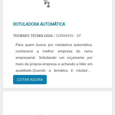
ROTULADORA AUTOMÁTICA
TECMAES TECNOLOGIA
/ OURINHOS - SP
Para quem busca por rotuladora automática,
conhecerá a melhor empresa do ramo
empresarial. Solicitando um orçamento por
meio da própria empresa e achando a líder em
qualidade.Quando a temática é rotuladora
automática, com os profissionais da Tecmaes o
COTAR AGORA
cliente conseguirá excelente custo-benefício
com melhores soluções em aplicadores de
etiquetas.DETALHES SOBRE ROTULADORA
AUTOMÁTICAA Tecmaes objetiva seus
reforços em criar para cada clien...