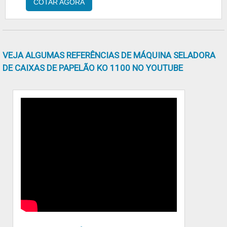
COTAR AGORA
calor serve para encolhimento de produtos e
embalagens em filmes plásticos (Shrink) como
Polietileno, PVC, Poliolefínico. O equipamento
é aconselhado para empresas que utilizam
VEJA ALGUMAS REFERÊNCIAS DE MÁQUINA SELADORA
processo de embalagem plástica de seus
DE CAIXAS DE PAPELÃO KO 1100 NO YOUTUBE
produtos e necessitam de ganho de
produtividade, eficiência no seu processo
produtivo. Além disso, pode ser produzido:Em
aço carbono;Em aço inoxidável;Para selagem
e encolhimento de variados tipos de
arranjos.Quem quer encontrar um túnel de
calor seguro, acha o site da MP MaquinaPack.
A empresa trabalha com máquinas de
automação e movimentação e projetos
especiais, despendendo o que há de melhor
no mercado para cada cliente.Ainda com uma
visão analítica sobre túnel de calor, mais do
que visar apenas lucratividade, deve oferecer