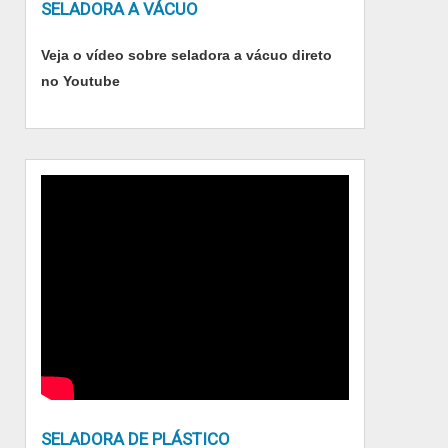
SELADORA A VÁCUO
produtos e serviços que tenham ótima
qualidade e assertividade, características
Veja o vídeo sobre seladora a vácuo direto
simples mas que mostram o comprometimento
no Youtube
da empresa com seus clientes.Discorrendo
ainda sobre túnel de calor, sempre deve-se
buscar uma empresa que tenha produtos e
serviços com ótima qualidade e proteção,
detalhes que passam despercebidos e podem
gerar prejuízo futuros para os clientes.Tudo
isso por ser comprometida com os serviços e
altamente qualificada, conquistas adquiridas
por que investiu em uma estrutura que hoje
conta com escritório de alta qualidade onde
são realizadas as atividades e equipamentos
de última geração, a empresa possui uma
equipe multidisciplinar de consultores
associados e profissionais certificados.TÚNEL
SELADORA DE PLÁSTICO
DE CALOR DE ALTA QUALIDADE E