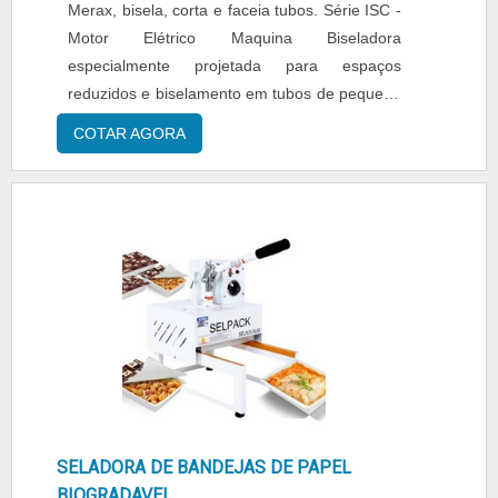
Merax, bisela, corta e faceia tubos. Série ISC -
Motor Elétrico Maquina Biseladora
especialmente projetada para espaços
reduzidos e biselamento em tubos de pequeno
diâmetro. Série ISY - Motor Elétrico Biselam e
COTAR AGORA
faceiam tubos com fixação na parede interna
da tubulação. Série ISY II - Motor Elétrico Série
especial para tubos com paredes de maior
espessura. Série TCM - Motor Pneumático
Biselam e faceiam tubos c....
SELADORA DE BANDEJAS DE PAPEL
BIOGRADAVEL