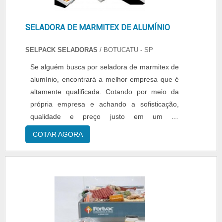
SELADORA DE MARMITEX DE ALUMÍNIO
SELPACK SELADORAS
/ BOTUCATU - SP
Se alguém busca por seladora de marmitex de
alumínio, encontrará a melhor empresa que é
altamente qualificada. Cotando por meio da
própria empresa e achando a sofisticação,
qualidade e preço justo em um só
lugar.ALGUNS DETALHES SOBRE SELADORA
COTAR AGORA
DE MARMITEX DE ALUMÍNIOQuem pesquisa
na internet por seladora de marmitex de
alumínio uma empresa inovadora, acha a
Selpack Seladoras. Atuando com seladora
para formas de pudim modelo plastilania 3
tamanhos e seladora para cápsulas de café
com gabarito de 8 cavidades, garantindo o que