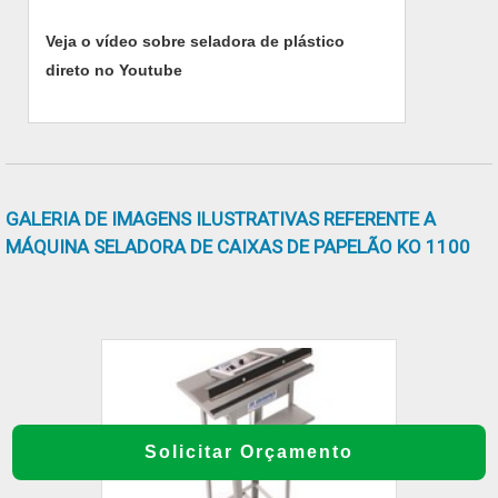
CONFIANÇASomente na MP MaquinaPack
Veja o vídeo sobre seladora de plástico
tem o que há de melhor no ramo de túnel de
direto no Youtube
calor. A empresa oferece opções como
soluções para embalagens e projetos
especiais, garantindo a melhor experiência
para os clientes com qualidade..
GALERIA DE IMAGENS ILUSTRATIVAS REFERENTE A
MÁQUINA SELADORA DE CAIXAS DE PAPELÃO KO 1100
Solicitar Orçamento