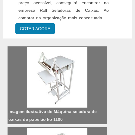
preço acessível, conseguirá encontrar na
empresa Roll Seladoras de Caixas. Ao
comprar na organização mais conceituada do
ramo, o cliente conta com o melhor em
COTAR AGORA
qualidade e custo-benefício.MAIS SOBRE
MÁQUINA DE FECHAR CAIXA DE PAPELÃO
COM FITA PREÇO JUSTO Quem pesquisa na
internet por máquina de fechar caixa de
papelão com fita preço acessível em uma e...
Imagem ilustrativa de Máquina seladora de
caixas de papelão ko 1100