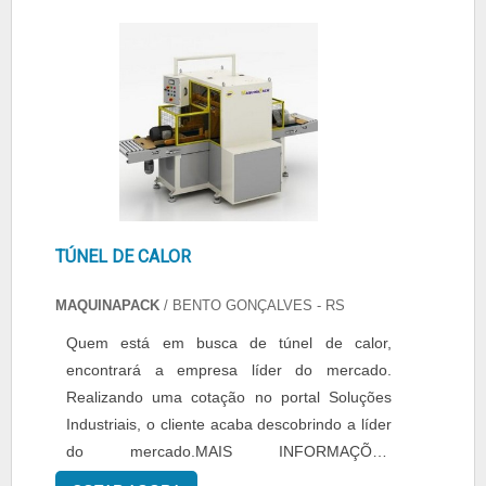
específicos, são eles: Selador manual para fita
conquistando a confiança e a satisfação dos
Pet ( usado com fita de Poliéster); Selador WZ
clientes, que são os maiores objetivos da
manual para fita de ....
marca.A Selpack Seladoras é uma empresa
que tem se destacado no segmento pela
idoneidade em tudo que faz onde fecha todo o
ciclo de entrega com excelência para seus
parceiros..
TÚNEL DE CALOR
MAQUINAPACK
/ BENTO GONÇALVES - RS
Quem está em busca de túnel de calor,
encontrará a empresa líder do mercado.
Realizando uma cotação no portal Soluções
Industriais, o cliente acaba descobrindo a líder
do mercado.MAIS INFORMAÇÕES
RELEVANTES SOBRE O PRODUTOO túnel de