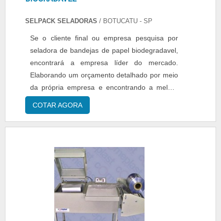
SELPACK SELADORAS
/ BOTUCATU - SP
Se o cliente final ou empresa pesquisa por
seladora de bandejas de papel biodegradavel,
encontrará a empresa líder do mercado.
Elaborando um orçamento detalhado por meio
da própria empresa e encontrando a melhor
em qualidade e custo benefício. Quando o
COTAR AGORA
tema é seladora de bandejas de papel
biodegradavel, na Selpack Seladoras irá
encontrar proteção com pagamento
acessível.MAIS SOBRE SELADORA DE
BANDEJAS DE PAPEL BIODEGRADAVELA
Selpack Seladoras objetiva seus reforços em
criar para cada cliente uma estrutura com
escritório de alta qualidade onde são
realizadas as atividades e equipamentos de