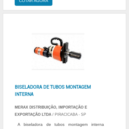
COTAR AGORA
possíveis por contar com escritório de alta
qualidade onde são realizadas as atividades e
equipamentos de última geração. Esses
fatores, somados a um time com equipe
multidisciplinar de consultores associados e
profissionais com vasta experiência na área de
atuação, garantem uma entrega de excelência
de ponta a ponta.
BISELADORA DE TUBOS MONTAGEM
INTERNA
MERAX DISTRIBUIÇÃO, IMPORTAÇÃO E
EXPORTAÇÃO LTDA
/ PIRACICABA - SP
A biseladora de tubos montagem interna