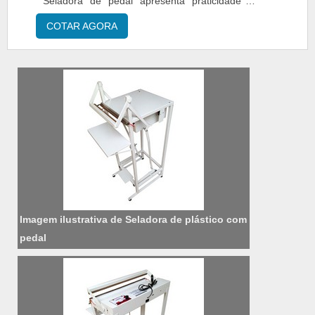
Seladora de pedal apresenta praticidade e
agilidade para produções de pequenas e
COTAR AGORA
médias escalas. Solicite um orçamento da
Seladora de pedal e adquira a qualidade
Tecfag.......
Imagem ilustrativa de Seladora de plástico com
pedal