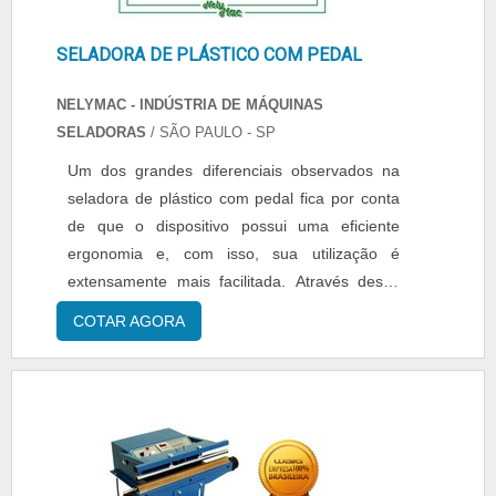
SELADORA DE PLÁSTICO COM PEDAL
NELYMAC - INDÚSTRIA DE MÁQUINAS
SELADORAS
/ SÃO PAULO - SP
Um dos grandes diferenciais observados na
seladora de plástico com pedal fica por conta
de que o dispositivo possui uma eficiente
ergonomia e, com isso, sua utilização é
extensamente mais facilitada. Através dessa
plataforma, é comum que o profissional
COTAR AGORA
responsável pelo manuseio do equipamento
consiga aumentar a sua produtividade,
fazendo com que a corporação alimentícia,
automobilística ou qualquer outra produza
mais em menos tempo. A s...