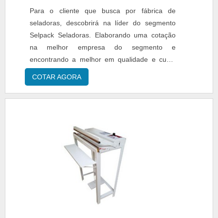
Para o cliente que busca por fábrica de
seladoras, descobrirá na líder do segmento
Selpack Seladoras. Elaborando uma cotação
na melhor empresa do segmento e
encontrando a melhor em qualidade e custo
benefício.MAIS INFORMAÇÕES
COTAR AGORA
INTERESSANTES SOBRE FÁBRICA DE
SELADORASSe alguém procurar por fábrica
de seladoras uma empresa altamente
qualificada, acha o site da Selpack Seladoras.
A empresa atua com seladora bandejas para
delivery biodegradável tipo prisfood e seladora
para cápsulas de café com gabarito de 8
cavidades, oferecendo o que há de melhor no
mercado para cada cliente.Não obstante,
quando falamos em fábrica de seladoras,
deve-se ter a exatidão em orçar com
empresas que prezam por produtos e serviços