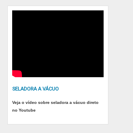
equipe eficiente, comprova sua essência de
trazer o melhor para todos os clientes..
SELADORA A VÁCUO
Veja o vídeo sobre seladora a vácuo direto
no Youtube