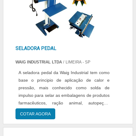
SELADORA PEDAL
WAIG INDUSTRIAL LTDA
/ LIMEIRA - SP
A seladora pedal da Waig Industrial tem como
base o principio de aplicação de calor e
pressão, mais conhecido como solda de
impulso para selar as embalagens de produtos
farmacêuticos, ração animal, autopeças,
confecções, brinquedos, entre outras opções.
COTAR AGORA
A seladora pedal possui 45 cm de área de
solda e pode ser aplicada na selagem para
consultórios odontológicos que exigem