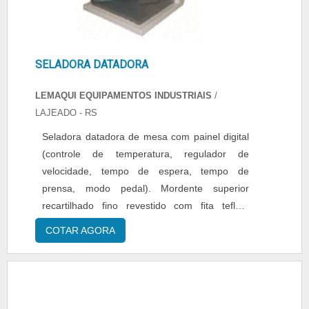
comprova sua essência de trazer o melhor aos
clientes no mercado.
SELADORA DATADORA
LEMAQUI EQUIPAMENTOS INDUSTRIAIS
/
LAJEADO - RS
Seladora datadora de mesa com painel digital
(controle de temperatura, regulador de
velocidade, tempo de espera, tempo de
prensa, modo pedal). Mordente superior
recartilhado fino revestido com fita teflon,
mordente inferior com silicone. Gabinete
COTAR AGORA
construído em aço carbono com tratamento
anti corrosivo em pintura epóxi. Opções de uso
tanto no automático como no pedal, máscara
protetora para dedos, e uma perfeita qualidade