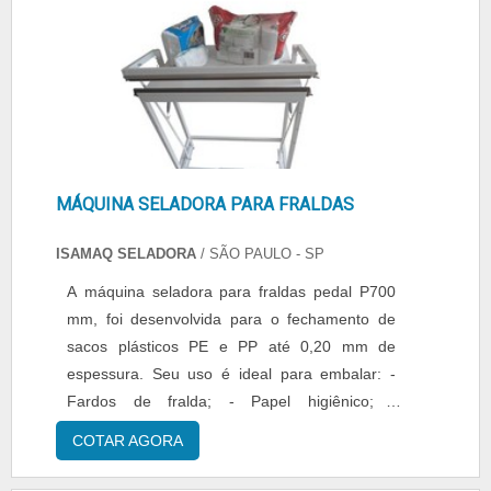
em sua selagem. Datador: ....
MÁQUINA SELADORA PARA FRALDAS
ISAMAQ SELADORA
/ SÃO PAULO - SP
A máquina seladora para fraldas pedal P700
mm, foi desenvolvida para o fechamento de
sacos plásticos PE e PP até 0,20 mm de
espessura. Seu uso é ideal para embalar: -
Fardos de fralda; - Papel higiênico; -
Guardanapos; - Entre outros. Seu
COTAR AGORA
aquecimento é instantâneo com regulador de
tempo. Vantagens - Facilidade de aplicação; -