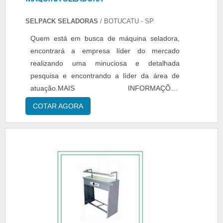
SELPACK SELADORAS
/ BOTUCATU - SP
Quem está em busca de máquina seladora,
encontrará a empresa líder do mercado
realizando uma minuciosa e detalhada
pesquisa e encontrando a líder da área de
atuação.MAIS INFORMAÇÕES
INTERESSANTES SOBRE A MÁQUINA
COTAR AGORA
SELADORAQuem pesquisa na internet por
máquina seladora em uma empresa
inovadora, descobre a Selpack Seladoras. A
empresa atua com seladora para formas de
pudim modelo plastilania 3 tamanhos e
seladora para cálices tipo santa ceia com 8
cavidades 110v, oferecendo sempre a melhor
opção para o cliente final.Sem perder o foco
na máquina seladora, é importante buscar