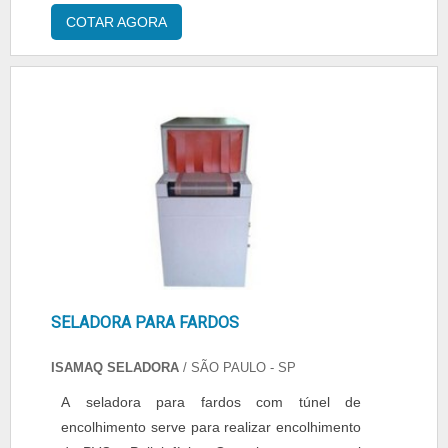
beira lateral. Também pode ser usado para a
COTAR AGORA
fabricação de sacolas, sacos para lixo, sacos
em geral de diversas cores e tamanhos,
podendo ser impresso ou liso. Modelos de
máquina seladora de plástico No modelo
Pouch utilizado para embalagens especiai....
SELADORA PARA FARDOS
ISAMAQ SELADORA
/ SÃO PAULO - SP
A seladora para fardos com túnel de
encolhimento serve para realizar encolhimento