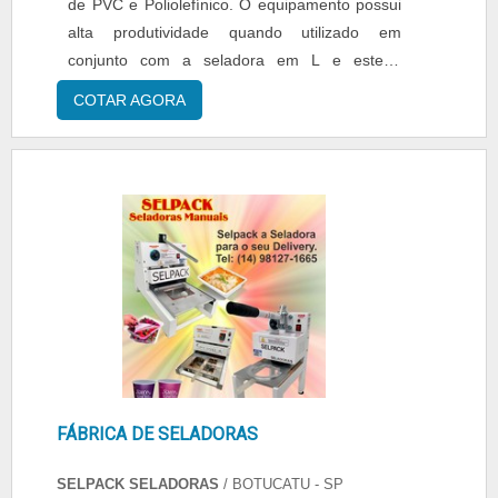
de PVC e Poliolefínico. O equipamento possui
alta produtividade quando utilizado em
conjunto com a seladora em L e esteira
transportadora. Além disso, conta também,
COTAR AGORA
com um controlador de velocidade da esteira.
Características do Produto: - Pés com rodízio
para facilitar a locomoção; - Pirômetro para
controle de temperatura; - Moto redutor em
corrente alternada;....
FÁBRICA DE SELADORAS
SELPACK SELADORAS
/ BOTUCATU - SP