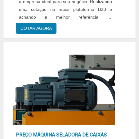
a empresa ideal para seu negócio. Realizando
uma cotação na maior plataforma B2B e
achando a melhor referência do
mercado.ALGUNS DETALHES SOBRE
COTAR AGORA
DATADOR AUTOMÁTICO PARA LINHA DE
PRODUÇÃOQuem pesquisa na internet por
datadores automáticos para linha de produção
em uma empresa inovadora, chega até a
Tesla. É possível encontrar Datadores Laser e
impressoras p...
PREÇO MÁQUINA SELADORA DE CAIXAS