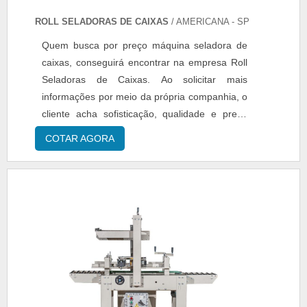
ROLL SELADORAS DE CAIXAS
/ AMERICANA - SP
Quem busca por preço máquina seladora de
caixas, conseguirá encontrar na empresa Roll
Seladoras de Caixas. Ao solicitar mais
informações por meio da própria companhia, o
cliente acha sofisticação, qualidade e preço
justo em um só lugar.Quando a questão é
COTAR AGORA
preço máquina seladora de caixas, com a
equipe da Roll Seladoras de Caixas o cliente
obtém excelente custo-benefício e
comprometimento com o resultado
final.ALGUNS DETALHES SOBRE PREÇO ...