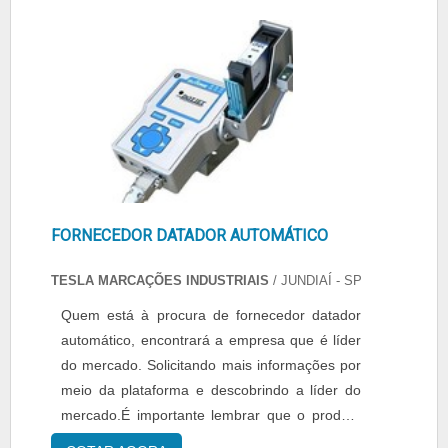
competência e excelência em sua área de
atuação. A Tesla objetiva seus reforços em
criar uma estrutura com: Escritório de alta
qualidade onde são realizadas as atividades;
Tecnologia de ponta; Parceiros nos EUA,
Itália, Alemanha, Espanha, Japão e Turquia e
excelentes empresas brasileiras. Tudo isso
para que se tenha datador elétrico com
assertividade. Sem trocar o foco sobre datador
FORNECEDOR DATADOR AUTOMÁTICO
elétrico, deve-se ter a exatidão em orçar com
empresas que prezam por produtos e serviços
TESLA MARCAÇÕES INDUSTRIAIS
/ JUNDIAÍ - SP
que tenham ótima qualidade e proteção,
Quem está à procura de fornecedor datador
pontos importantes que ficam de fora no
automático, encontrará a empresa que é líder
planejamento de empresas que visam apenas
do mercado. Solicitando mais informações por
o lucro, deixando a desejar nos outros
meio da plataforma e descobrindo a líder do
fatores.É por tudo isso que a Tesla é
mercado.É importante lembrar que o produto
comprometida com os serviços quando
deve sempre ser adquirido com empresas