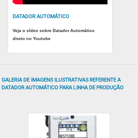
HP) e impressoras por transferência térmica
para embalagens flexíveis.É comprometida
DATADOR AUTOMÁTICO
com os serviços e inovadora, características
possíveis pelo fato de a empresa ter escritório
Veja o vídeo sobre Datador Automático
de alta qualidade onde são realizadas as
direto no Youtube
atividades e tecnologia de ponta. Todos esses
fatores, agregados a uma equipe com
colaboradores especialistas em cada produto
comercializado e profissionais de alta
qualidade, garantem a melhor experiência
GALERIA DE IMAGENS ILUSTRATIVAS REFERENTE A
para os clientes com qualidade..
DATADOR AUTOMÁTICO PARA LINHA DE PRODUÇÃO