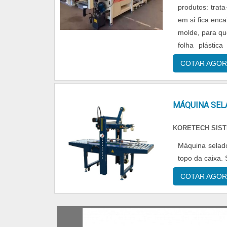
produtos: trat
em si fica enc
molde, para qu
folha plástic
utensílios dos 
COTAR AGOR
MÁQUINA SELA
KORETECH SIS
Máquina selado
topo da caixa. 
COTAR AGOR