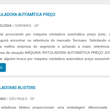
ULADORA AUTOMÁTICA PREÇO
OLOGIA
/ OURINHOS - SP
tá procurando por máquina rotuladora automática preço justo,
eguirá encontrar na referência do mercado Tecmaes. Solicitando 
na melhor empresa do segmento e achando a maior referência
a área de atuação.MÁQUINA ROTULADORA AUTOMÁTICA PREÇO JU
 alguém busca por máquina rotuladora automática preço acessíve
mprometida com seus serviços, depara com a ...
A
LADORAS BLISTERS
INAS
/ SÃO PAULO - SP
seladoras blisters proporcionam uma embalagem diferenciada 