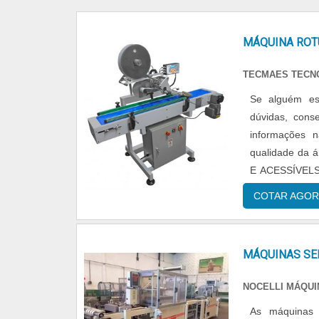
MÁQUINA ROT
TECMAES TECN
Se alguém es
dúvidas, cons
informações 
qualidade d
E ACESSÍVELSe
uma empresa co
COTAR AGOR
MÁQUINAS SE
NOCELLI MÁQU
As máquinas 