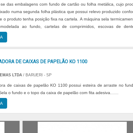
a-se das embalagens com fundo de cartão ou folha metálica, cujo pro
aixado numa segunda folha plástica que possui relevo produzido conf
e o produto tenha posição fixa na cartela. A máquina sela termicamen
a modelada ao fundo, cartelas de comprimidos, escovas de den
mais diversos...
A
DORA DE CAIXAS DE PAPELÃO KO 1100
TEMAS LTDA
/ BARUERI - SP
ra de caixas de papelão KO 1100 possui esteira de arraste no fun
Sela o fundo e o topo da caixa de papelão com fita adesiva.......
A