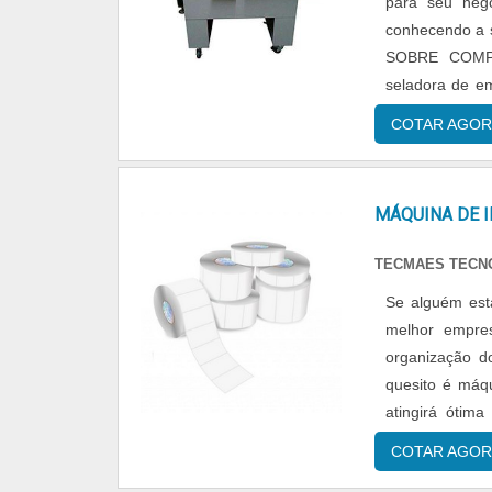
para seu neg
conhecendo a 
SOBRE COMP
seladora de e
possível enco
COTAR AGOR
qualidade fina
seladora de 
serviços com 
MÁQUINA DE I
gerar prejuízo
conhecimento
TECMAES TECN
ManuPack é a 
Se alguém está
Colaboradores 
melhor empre
alta qualidade
organização d
tecnologia em 
quesito é máq
lacres; Equ
atingirá ótim
SEGMENTOApen
SOBRE MÁQUIN
quando se pr
COTAR AGOR
em proporciona
experiência do