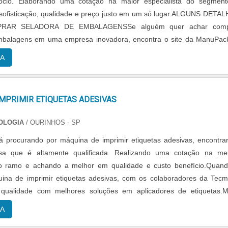
ócio. Elaborando uma cotação na maior especialista do segmen
sofisticação, qualidade e preço justo em um só lugar.ALGUNS DETA
RAR SELADORA DE EMBALAGENSSe alguém quer achar comp
mbalagens em uma empresa inovadora, encontra o site da ManuPac
ntrar seladoras Bundling e manutenção corretiva, visando semp
A
l para a fidelização do cliente.Não obstante, quando falamos em com
embalagens, deve-se descartar empresas que não tenham produt
preços justos e precisão, detalhes que passam despercebidos e p
MPRIMIR ETIQUETAS ADESIVAS
 futuros para os clientes.Existem muitas formas diferentes de demons
 e autoridade em sua área de atuação. Boas razões pelas qua
OLOGIA
/ OURINHOS - SP
melhor opção quando pesquisar por comprar seladora de embalag
 procurando por máquina de imprimir etiquetas adesivas, encontra
proativos; Profissionais com vasta experiência na área; Trabalhadore
sa que é altamente qualificada. Realizando uma cotação na me
; Escritório de alta qualidade onde são realizadas as atividades; 
o ramo e achando a melhor em qualidade e custo benefício.Quan
máquinas aplicadoras automáticas de rótulos termoencolhíveis (sleeve
uina de imprimir etiquetas adesivas, com os colaboradores da Tec
ipamentos de última geração. GARANTIA E ASSERTIVIDADE
a qualidade com melhores soluções em aplicadores de etiquetas.
as na ManuPack as melhores opções sempre estão à disposi
A DE IMPRIMIR ETIQUETAS ADESIVASA Tecmaes canaliza sua ener
ocura soluções para comprar seladora de embalagens. Com foc
A
r uma estrutura com escritório de alta qualidade onde são realizada
s clientes, oferece itens variados como máquinas conjugadas e usin