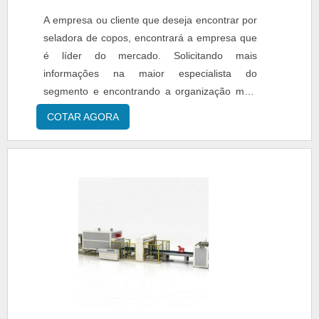
A empresa ou cliente que deseja encontrar por
seladora de copos, encontrará a empresa que
é líder do mercado. Solicitando mais
informações na maior especialista do
segmento e encontrando a organização mais
competente do ramo.Quando o tema é
COTAR AGORA
seladora de copos, com os colaboradores da
Selpack Seladoras o cliente receberá proteção
com pagamento acessível.UM POUCO MAIS
SOBRE SELADORA DE COPOSA Selpack
Seladoras foca sua energia em produzir uma
estrutura com escritório de alta qualidade onde
são realizadas as atividades e estrutura
suficiente para atender todas as demandas,
tudo para oferecer seladora de copos com
assertividade.Há muitas maneiras eficientes de
demonstrar competência e excelência em sua