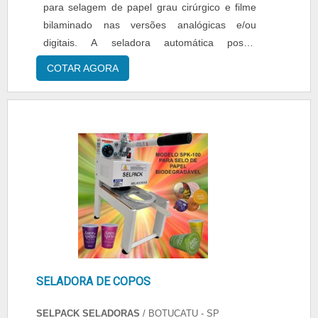
para selagem de papel grau cirúrgico e filme
bilaminado nas versões analógicas e/ou
digitais. A seladora automática possui
velocidade de selagem de 10 metros por
COTAR AGORA
minutos, comando de aquecimento e motor
independente. Benefícios do produto A
seladora possui fucionamento de maneira
totalmente automática, ideal para otimizar a
mão de obra evitando o disperdicio ....
SELADORA DE COPOS
SELPACK SELADORAS
/ BOTUCATU - SP