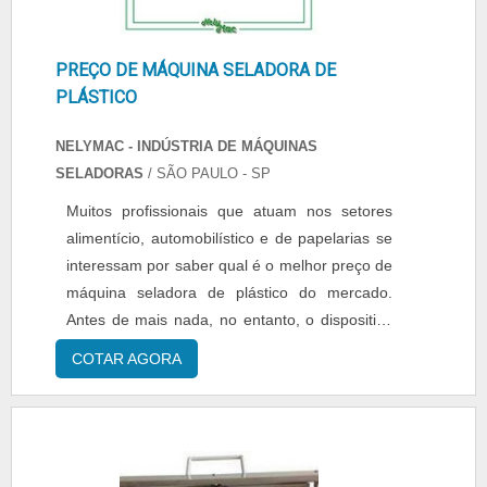
PREÇO DE MÁQUINA SELADORA DE
PLÁSTICO
NELYMAC - INDÚSTRIA DE MÁQUINAS
SELADORAS
/ SÃO PAULO - SP
Muitos profissionais que atuam nos setores
alimentício, automobilístico e de papelarias se
interessam por saber qual é o melhor preço de
máquina seladora de plástico do mercado.
Antes de mais nada, no entanto, o dispositivo
deve ser adquirido de acordo com as suas
COTAR AGORA
características e predicados – e não somente
com relação à sua precificação final. Por mais
que possuam diversas distinções entre si,
esses equipamentos são costumeiramente
formados por....