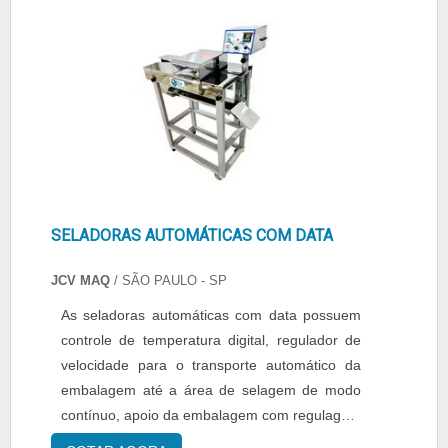
qualidade onde são realizadas as atividades e
digital ou analógico, a seladora pode ser
estrutura suficiente para atender todas as
confeccionada em inox ou epóxi e pos....
demandas.Tudo isso, somado a uma equipe
multidisciplinar de consultores associados e
colaboradores eficientes, garante uma entrega
de excelência de ponta a ponta.
SELADORAS AUTOMÁTICAS COM DATA
JCV MAQ
/ SÃO PAULO - SP
As seladoras automáticas com data possuem
controle de temperatura digital, regulador de
velocidade para o transporte automático da
embalagem até a área de selagem de modo
contínuo, apoio da embalagem com regulagem
de altura, opções de datas com marcação de