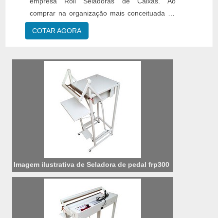
empresa Roll Seladoras de Caixas. Ao
comprar na organização mais conceituada do
ramo, o cliente conta com o melhor em
COTAR AGORA
qualidade e custo-benefício.MAIS SOBRE
MÁQUINA DE FECHAR CAIXA DE PAPELÃO
COM FITA PREÇO JUSTO Quem pesquisa na
internet por máquina de fechar caixa de
papelão com fita preço acessível em uma e...
Imagem ilustrativa de Seladora de pedal frp300