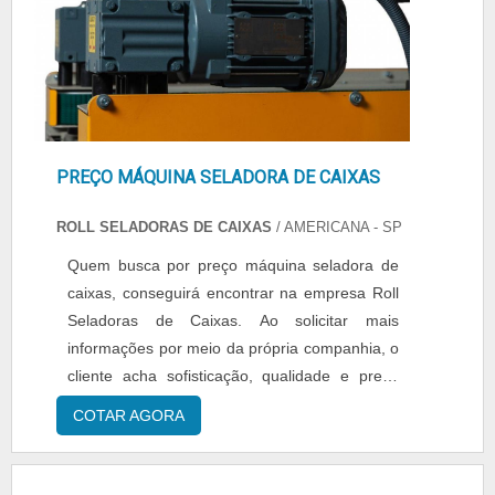
PREÇO MÁQUINA SELADORA DE CAIXAS
ROLL SELADORAS DE CAIXAS
/ AMERICANA - SP
Quem busca por preço máquina seladora de
caixas, conseguirá encontrar na empresa Roll
Seladoras de Caixas. Ao solicitar mais
informações por meio da própria companhia, o
cliente acha sofisticação, qualidade e preço
justo em um só lugar.Quando a questão é
COTAR AGORA
preço máquina seladora de caixas, com a
equipe da Roll Seladoras de Caixas o cliente
obtém excelente custo-benefício e