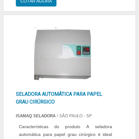
COTAR AGORA
fabricação, validade e número de lote em
relevo na solda, datador e tinta Hot Holl ou Ink
Jet. Detalhes importantes do material Tensão
de trabalho: 220 VAC; Potência: 440 W;
Produção: média de....
SELADORA AUTOMÁTICA PARA PAPEL
GRAU CIRÚRGICO
ISAMAQ SELADORA
/ SÃO PAULO - SP
Características do produto A seladora
automática para papel grau cirúrgico é ideal