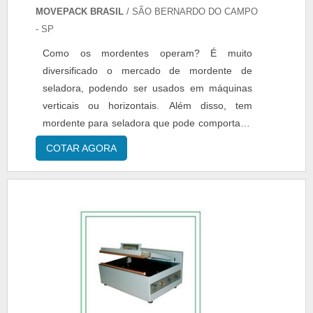
MOVEPACK BRASIL
/ SÃO BERNARDO DO CAMPO
- SP
Como os mordentes operam? É muito
diversificado o mercado de mordente de
seladora, podendo ser usados em máquinas
verticais ou horizontais. Além disso, tem
mordente para seladora que pode comportar a
inserção de facas, datadores e resistências.
COTAR AGORA
Funcionam normalmente aos pares - macho e
fêmea - e isso é importante ser observado no
caso de manutenção ou substituição do
mordente. Quais os materiais empregados?
Normalmente usam-se aços mais duros na ....