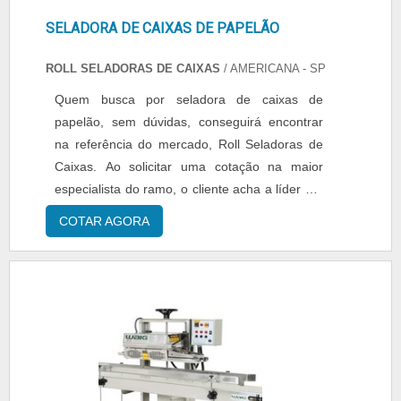
SELADORA DE CAIXAS DE PAPELÃO
ROLL SELADORAS DE CAIXAS
/ AMERICANA - SP
Quem busca por seladora de caixas de
papelão, sem dúvidas, conseguirá encontrar
na referência do mercado, Roll Seladoras de
Caixas. Ao solicitar uma cotação na maior
especialista do ramo, o cliente acha a líder em
bom atendimento e preço justo.MAIS
COTAR AGORA
INFORMAÇÕES SOBRE SELADORA DE
CAIXAS DE PAPELÃOQuem está à procura de
seladora de caixas de papelão em uma
empresa inovadora, encontra na Roll
Seladoras de Caixas. A empresa atua com
embaladora de caixas de papelão e máquina
de fechar caixa de papelão com fita, focando
em tecnologia e desenvolvimento no que gera