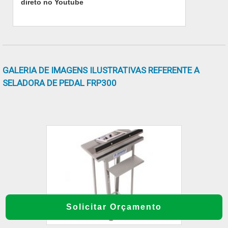
direto no Youtube
profissionais especializados e instalações
modernas e em bom estado, conquistando
então a confiança de todos.A Fortvac é uma
empresa que tem sido apontada de forma
positiva no mercado pela idoneidade em tudo
GALERIA DE IMAGENS ILUSTRATIVAS REFERENTE A
que faz onde garante uma entrega de
SELADORA DE PEDAL FRP300
excelência de ponta a ponta.
Solicitar Orçamento