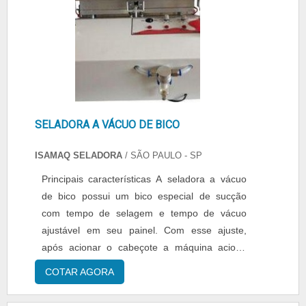
SELADORA A VÁCUO DE BICO
ISAMAQ SELADORA
/ SÃO PAULO - SP
Principais características A seladora a vácuo
de bico possui um bico especial de sucção
com tempo de selagem e tempo de vácuo
ajustável em seu painel. Com esse ajuste,
após acionar o cabeçote a máquina aciona
todas as funções, tira o ar, sela e após finalizar
COTAR AGORA
solta o cabeçote a posição original para um
novo processo. Por ser semiautomática, facilita