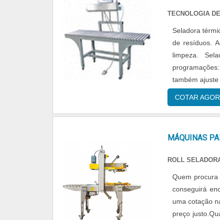
uma área de at
TECNOLOGIA DE
referência por
Seladora térmi
com vasta ex
de resíduos. A
sofisticados.D
limpeza. Seladora térmica com esteira com comando eletrônico com quatro
visar apenas 
programações: 
qualidade e as
também ajuste n
da empresa co
empresa altame
COTAR AGOR
embaladoras, 
atualidade 
Selpack Selad
MÁQUINAS PA
soluções para
foco na experi
ROLL SELADORA
potes para del
Quem procura p
ótima qualid
conseguirá enc
atendimento q
uma cotação na
entendem a n
preço justo.Qu
consideráveis 