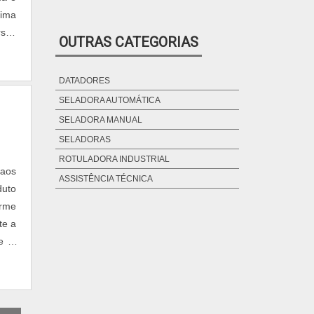
MAQUINA SELADORA
tima
MÁQUINA SELADORA A VÁCUO
sos
OUTRAS CATEGORIAS
MÁQUINA SELADORA COM ESTEIRA
MÁQUINA SELADORA DE ALIMENTOS
DATADORES
MAQUINA SELADORA DE CAIXAS DE
PAPELÃO
SELADORA AUTOMÁTICA
MÁQUINA SELADORA DE CAIXAS DE
SELADORA MANUAL
PAPELÃO KO 1100
SELADORAS
MÁQUINA SELADORA DE CAIXAS DE
PAPELÃO KO 1300
ROTULADORA INDUSTRIAL
aos
MÁQUINA SELADORA DE CAIXAS DE
ASSISTÊNCIA TÉCNICA
PAPELÃO KO 1500
duto
MÁQUINA SELADORA DE EMBALAGEM
orme
PLÁSTICA
te a
MÁQUINA SELADORA DE EMBALAGENS
te e
MÁQUINA SELADORA DE GELO
MÁQUINA SELADORA DE PEDAL
MÁQUINA SELADORA DE PLÁSTICO
MÁQUINA SELADORA DE PLÁSTICO PREÇO