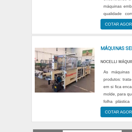
máquinas embal
qualidade co
tamanhos.MAI
COTAR AGOR
MÁQUINAS SE
NOCELLI MÁQU
As máquinas 
produtos: trat
em si fica enc
molde, para qu
folha plástic
utensílios dos 
COTAR AGOR