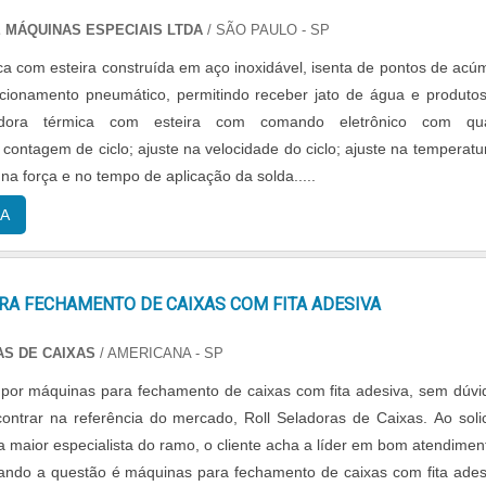
uação para se destacar dos concorrentes. A Selpack Seladoras se mo
 MÁQUINAS ESPECIAIS LTDA
/ SÃO PAULO - SP
 ter: Atendimento de forma personalizada para cada cliente; Profissio
ca com esteira construída em aço inoxidável, isenta de pontos de acú
periência na área de atuação; Sala de treinamento com mater
cionamento pneumático, permitindo receber jato de água e produto
iscorrendo ainda sobre máquinas embaladoras automáticas, mais do
lucratividade, deve oferecer produtos e serviços que tenham ó
contagem de ciclo; ajuste na velocidade do ciclo; ajuste na temperatu
sertividade, características simples, mas que mostram o comprometim
a força e no tempo de aplicação da solda.....
m seus clientes.É por estes motivos que a Selpack Seladoras é
nte qualificada quando exploramos o segmento de máquinas industria
A
empacotadoras e seladoras. O foco é entregar o que há de melho
para os clientes.QUALIDADE COMPROVADA NO SEGMENTOApenas
oras as melhores opções sempre estão à disposição quando se pro
RA FECHAMENTO DE CAIXAS COM FITA ADESIVA
 máquinas industriais - embaladoras, empacotadoras e seladoras.
ência dos clientes, oferece itens variados como seladora de bandej
S DE CAIXAS
/ AMERICANA - SP
ivery e seladora para cálices tipo santa ceia com 8 cavidades 110v
or máquinas para fechamento de caixas com fita adesiva, sem dúvi
ade e excelente custo-benefício.A empresa também conta com
ontrar na referência do mercado, Roll Seladoras de Caixas. Ao solic
ualificado, através de funcionários especializados e cuidadosos,
 maior especialista do ramo, o cliente acha a líder em bom atendimen
ecessidade de cada cliente. Também foram investidos valo
ando a questão é máquinas para fechamento de caixas com fita ades
em instalações de qualidade, aumentando a eficiência da marca.A Sel