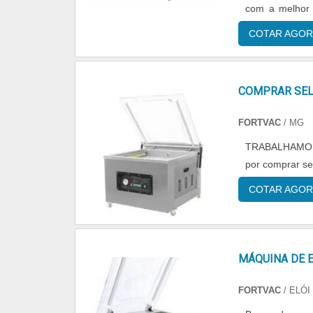
com a melhor 
Seladoras é u
pagamento a
que faz, onde f
COTAR AGOR
FITA ADESIVAA
clientes uma es
e estrutura su
COMPRAR SEL
tenha máquina
maneiras efici
FORTVAC
/ MG
em sua área d
TRABALHAMOS
Estrutura su
por comprar se
experiência na
Paulo; Atendi
COTAR AGOR
qualidade em m
empresas que
detalhes primo
fidelização do
MÁQUINA DE 
responsável q
máquinas. O fo
FORTVAC
/ ELÓI
qualidade.A 