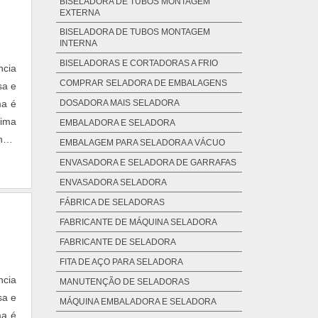
BISELADORA DE TUBOS MONTAGEM
EXTERNA
BISELADORA DE TUBOS MONTAGEM
INTERNA
BISELADORAS E CORTADORAS A FRIO
ncia
COMPRAR SELADORA DE EMBALAGENS
sa e
ma é
DOSADORA MAIS SELADORA
tima
EMBALADORA E SELADORA
hos.
EMBALAGEM PARA SELADORA A VÁCUO
ENVASADORA E SELADORA DE GARRAFAS
ENVASADORA SELADORA
FÁBRICA DE SELADORAS
FABRICANTE DE MÁQUINA SELADORA
FABRICANTE DE SELADORA
FITA DE AÇO PARA SELADORA
ncia
MANUTENÇÃO DE SELADORAS
sa e
MÁQUINA EMBALADORA E SELADORA
ma é