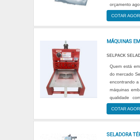
orçamento agora
COTAR AGOR
MÁQUINAS EM
SELPACK SELA
Quem está em 
do mercado Sel
encontrando a 
máquinas embal
qualidade co
tamanhos.M
COTAR AGOR
Selpack Selado
escritório de 
geração, tudo 
SELADORA TÉ
assertividade.