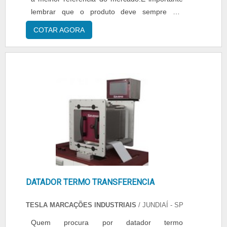
lembrar que o produto deve sempre ser
adquirido com empresas especializadas no
COTAR AGORA
segmento. Esse tipo de cuidado ajuda a
garantir a qualidade e durabilidade dos
materiais, além de evitar prejuízos com
substituições frequentes de peças defeituosas.
Assim, é possível poupar gastos
desnecessários.DETALHES SOBRE DATADOR
PARA EMBALAGEM MANUALQuem pesquisa
na internet por datador para embalagem
manual em uma empresa altamente
qualificada, acha a Tesla. A empresa trabalha
com tecnologia CIJ Ink jet e diferentes
embalagens, oferecendo sempre a melhor
DATADOR TERMO TRANSFERENCIA
opção para o cliente final.Ainda com uma visão
analítica sobre datador para embalagem
TESLA MARCAÇÕES INDUSTRIAIS
/ JUNDIAÍ - SP
manual, deve-se ter a exatidão em orçar com
Quem procura por datador termo