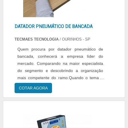
DATADOR PNEUMÁTICO DE BANCADA
TECMAES TECNOLOGIA
/ OURINHOS - SP
Quem procura por datador pneumático de
bancada, conhecerá a empresa líder do
mercado. Comparando na maior especialista
do segmento e descobrindo a organização
mais competente do ramo.Quando o tema é
datador pneumático de bancada, com a
COTAR AGORA
Tecmaes o cliente poderá contar com
assertividade e com comprometimento com o
resultado dos clientes.MAIS INFORMAÇÕES
SOBRE DATADOR PNEUMÁTICO DE
BANCADAA Tecmaes foca seus recursos em
produzir uma estrut...