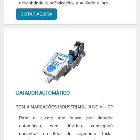
descobrindo a sofisticação, qualidade e preço
justo em um só lugar.MAIS DETALHES SOBRE
COTAR AGORA
DATADOR PNEUMÁTICOQuem está à procura
de datador pneumático em uma empresa
inovadora, acha a Tecmaes. Atuando com fitas
teflon para seladoras e ribbons para
impressão, garantindo a satisfação da venda à
entre...
DATADOR AUTOMÁTICO
TESLA MARCAÇÕES INDUSTRIAIS
/ JUNDIAÍ - SP
Para o cliente que busca por datador
automático, sem dúvidas, conseguirá
encontrar na líder do segmento Tesla.