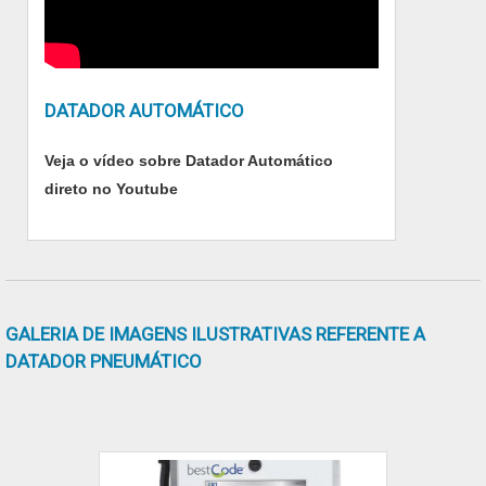
como Thermal Inkjet TIJ (Cartucho HP) e
impressoras por transferência térmica para
embalagens flexíveis.É reconhecida por ser
comprometida com os serviços e segura,
DATADOR AUTOMÁTICO
padrões alcançados por conter escritório de
alta qualidade onde são realizadas as
Veja o vídeo sobre Datador Automático
atividades e equipamentos de última geração.
direto no Youtube
Tudo isso, somado à performance de uma
equipe de colaboradores especialistas em
cada produto comercializado e profissionais
certificados, garante a melhor experiência para
os clientes com qualidade..
GALERIA DE IMAGENS ILUSTRATIVAS REFERENTE A
DATADOR PNEUMÁTICO