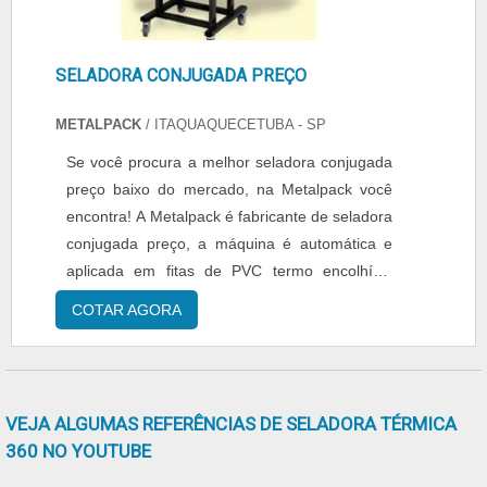
uma empresa que tem sido preferência no
segmento pela seriedade e qualidade que
fecha todo o ciclo de entrega com excelência
SELADORA CONJUGADA PREÇO
para cada cliente..
METALPACK
/ ITAQUAQUECETUBA - SP
Se você procura a melhor seladora conjugada
preço baixo do mercado, na Metalpack você
encontra! A Metalpack é fabricante de seladora
conjugada preço, a máquina é automática e
aplicada em fitas de PVC termo encolhível
poliolefínico. Realizando com toda a qualidade
COTAR AGORA
e eficiência processos industriais de
embalagem diversos, para atingir os
resultados esperados pelo cliente. A seladora
conjugada preço possui visor de registro de
VEJA ALGUMAS REFERÊNCIAS DE SELADORA TÉRMICA
encolhimento, sendo ef....
360 NO YOUTUBE