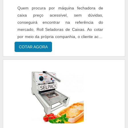
delivery e seladora para petisqueira tipo
Quem procura por máquina fechadora de
galvanotek g540.É uma empresa
caixa preço acessível, sem dúvidas,
comprometida com os serviços e uma
conseguirá encontrar na referência do
empresa inovadora, padrões alcançados por
mercado, Roll Seladoras de Caixas. Ao cotar
conter escritório de alta qualidade onde são
por meio da própria companhia, o cliente acha
realizadas as atividades e equipamentos de
a líder em bom atendimento.Quando a busca é
COTAR AGORA
última geração. Esses fatores, somados a um
por máquina fechadora de caixa preço justo,
time com equipe multidisciplinar de consultores
com os melhores profissionais da Roll
associados e equipe eficiente, comprova sua
Seladoras de Caixas o cliente encontra ótima
essência de trazer o melhor para todos os
qualidade com pagamento acessível.MAIS
clientes..
SOBRE MÁQUINA FECHADORA DE CAIXA
PREÇO ACESSÍVELA Roll Seladoras de
Caixas canaliza sua energia em produzir uma
estrutura com escritório de alta qualidade onde
são realizadas as atividades e equipamentos
de última geração, tudo isso para oferecer
máquina fechadora de caixa preço justo com