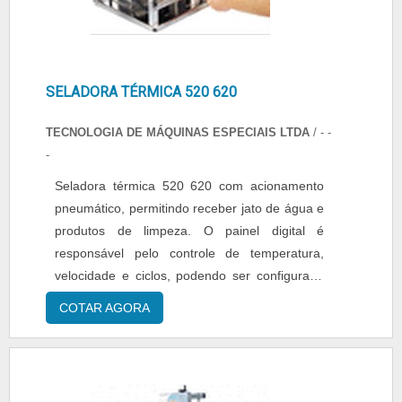
SELADORA TÉRMICA 520 620
TECNOLOGIA DE MÁQUINAS ESPECIAIS LTDA
/ - -
-
Seladora térmica 520 620 com acionamento
pneumático, permitindo receber jato de água e
produtos de limpeza. O painel digital é
responsável pelo controle de temperatura,
velocidade e ciclos, podendo ser configurado
para o acionamento com pedal. A Seladora
COTAR AGORA
térmica 520 620 possui comando eletrônico
com quatro programações: contagem de ciclo;
ajuste na velocidade do ciclo; ajuste na
temperatura e ajuste na força e no tempo de