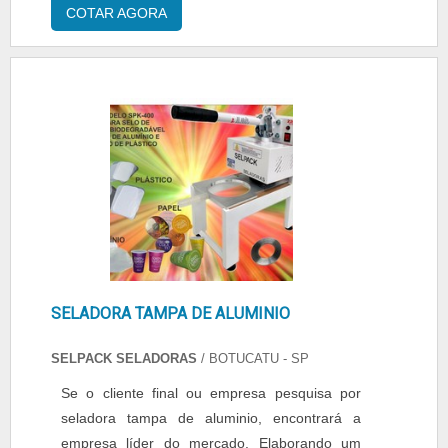
seladora que executa com qualidade,
COTAR AGORA
adquiridas porque investiu em uma estrutura
certamente esta é a mais indicada! E pode se
que hoje conta com escritório de alta qualidade
adaptar em qualquer tipo de lugar, sejam eles
onde são realizadas as atividades e sala de
pequenos ou não, pois consome energia
treinamento com materiais sofisticados. Tudo
durante o tempo de selagem. Informações
isso, unido a um time de equipe multidisciplinar
técnicas - Estrutura compacta, ....
de consultores associados e profissionais
qualificados, garante a melhor experiência
para os clientes com qualidade..
SELADORA TAMPA DE ALUMINIO
SELPACK SELADORAS
/ BOTUCATU - SP
Se o cliente final ou empresa pesquisa por
seladora tampa de aluminio, encontrará a
empresa líder do mercado. Elaborando um