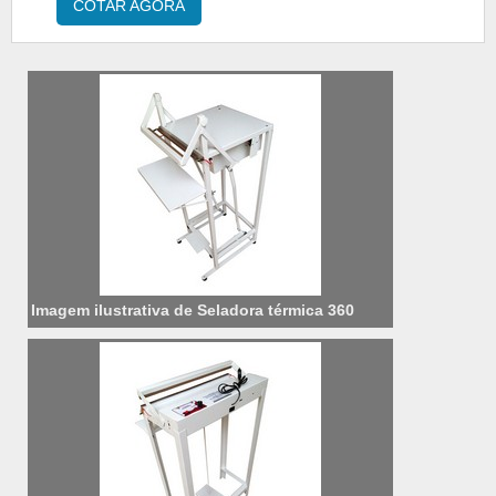
COTAR AGORA
programações: contagem de ciclo; ajuste na
velocidade do ciclo; ajuste na temperatura e
também ajuste na força e no tempo de
aplicação da solda.......
Imagem ilustrativa de Seladora térmica 360