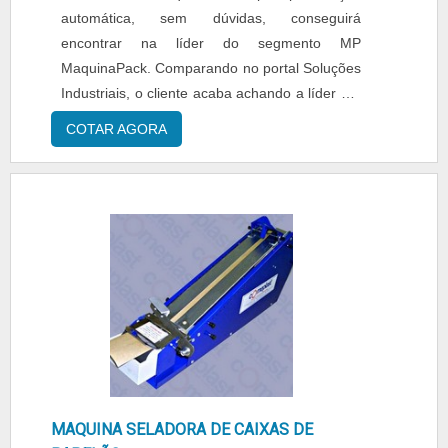
automática, sem dúvidas, conseguirá
encontrar na líder do segmento MP
MaquinaPack. Comparando no portal Soluções
Industriais, o cliente acaba achando a líder em
qualidade. Com a MP MaquinaPack obterá
COTAR AGORA
proteção com soluções para questões relativas
ao meio ambiente, segurança e saúde no
trabalho.DETALHES SOBRE O
FUNCIONAMENTO DO PRODUTOA
paletização automática é projetada de forma a
atender as exigências de redução de espaço
de trabalho, alta velocidade, grande envelope
de trabalho, alta capacidade de carga,
confiabilidade, boa repetibilidade e facilidade
de manutenção. Além disso, é executada
utilizando:Painel elétrico;Sensores ópticos e
indutivos;Disjuntores;Contadores;Entre
MAQUINA SELADORA DE CAIXAS DE
outros.A MP MaquinaPack foca seus recursos