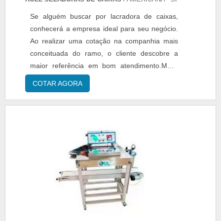
Se alguém buscar por lacradora de caixas,
conhecerá a empresa ideal para seu negócio.
Ao realizar uma cotação na companhia mais
conceituada do ramo, o cliente descobre a
maior referência em bom atendimento.MAIS
INFORMAÇÕES RELEVANTES SOBRE
COTAR AGORA
LACRADORA DE CAIXASQuem precisa de
lacradora de caixas em uma empresa que
preza pela segurança, chega até a Roll
Seladoras de Caixas. Com grande expressão
de mercado quando o assunto é lacradora de
caixas e máquina de fechar caixa de papelão
com fita, oferecendo o que há de melhor em
tecnologia ao cliente.Sem trocar o foco sobre
lacradora de caixas, deve-se ter a exatidão em
orçar com empresas que prezam por produtos
e serviços que tenham ótima qualidade e