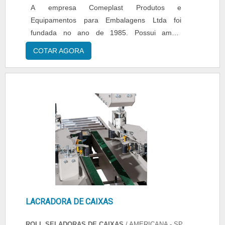
A empresa Comeplast Produtos e
Equipamentos para Embalagens Ltda foi
fundada no ano de 1985. Possui amplo
conhecimento e experiência na área de
COTAR AGORA
produtos e equipamentos para embalagens. O
principal objetivo da empresa é garantir a
satisfação total do cliente. Realiza a busca por
tendências de âmbito nacional e internacional,
aliando qualidade, segurança e e....
LACRADORA DE CAIXAS
ROLL SELADORAS DE CAIXAS
/ AMERICANA - SP