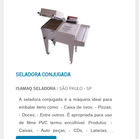
na máquina dão o controle necessário ao
profissional que comanda a operação das
máquinas, acompanhando a agilidade obtida
na....
SELADORA CONJUGADA
ISAMAQ SELADORA
/ SÃO PAULO - SP
A seladora conjugada é a máquina ideal para
embalar itens como: - Caixa de ovos; - Pizzas;
- Doces; - Entre outros. É apropriada para uso
de filme PVC termo encolhível. Produtos: -
Caixas; - Auto peças; - CDs; - Latarias, -
Brinquedos; - Materiais escolares; - Entre