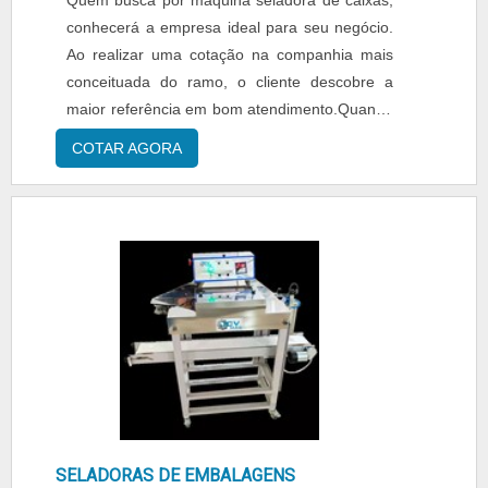
Quem busca por máquina seladora de caixas,
conhecerá a empresa ideal para seu negócio.
Ao realizar uma cotação na companhia mais
conceituada do ramo, o cliente descobre a
maior referência em bom atendimento.Quando
a temática é máquina seladora de caixas, com
COTAR AGORA
a equipe da Roll Seladoras de Caixas o cliente
obtém precisão com assistência técnica
especializada.ALGUNS DETALHES SOBRE
MÁQUINA SELADORA DE CAIXASA Roll
Seladoras de Caixas foca sua energia em criar
para cada cliente uma estrutura com escritório
de alta qualidade onde são realizadas as
atividades e equipamentos de última geração,
tudo para garantir máquina seladora de caixas
com excelente custo-benefício.Há muitas
maneiras eficientes de uma companhia
demonstrar competência, excelência e
SELADORAS DE EMBALAGENS