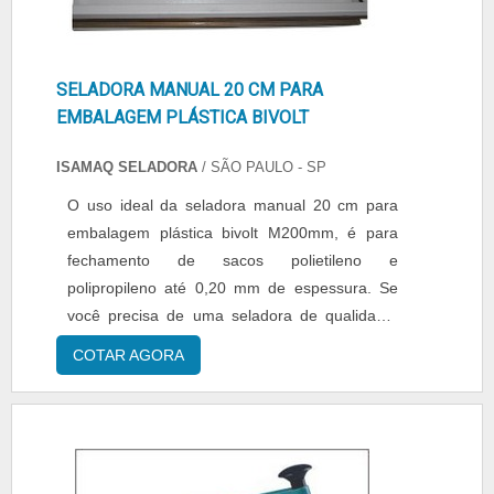
SELADORA MANUAL 20 CM PARA
EMBALAGEM PLÁSTICA BIVOLT
ISAMAQ SELADORA
/ SÃO PAULO - SP
O uso ideal da seladora manual 20 cm para
embalagem plástica bivolt M200mm, é para
fechamento de sacos polietileno e
polipropileno até 0,20 mm de espessura. Se
você precisa de uma seladora de qualidade,
certamente esta é a mais indicada. Além disso,
COTAR AGORA
a máquina de selagem se adapta em todos os
lugares e principalmente para pequenos
serviços, e só consome energia durante o
tempo de selagem! Informações gerais -
Estrutura compacta, p...