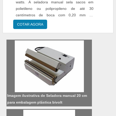
watts. A seladora manual sela sacos em
polietileno ou polipropileno de até 30
centímetros de boca com 0,20 mm de
espessura. Utilizada em diversos tipos de
COTAR AGORA
indústrias, a seladora manual propõe ao
cliente o selamento sem falha e com
qualidade. A Abipack é especialista em
distribuição e fabricação de equipamentos de
selagem de embalagem e empacotamento de
pro...
Imagem ilustrativa de Seladora manual 20 cm
para embalagem plástica bivolt