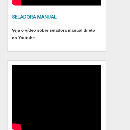
reconhecida por ser uma empresa
comprometida com seus serviços e uma
empresa que preza pela segurança, padrões
SELADORA MANUAL
possíveis por contar com escritório de alta
qualidade onde são realizadas as atividades e
Veja o vídeo sobre seladora manual direto
biblioteca técnica de apoio. Tudo isso, somado
no Youtube
à performance de uma equipe multidisciplinar
de consultores associados e profissionais com
vasta experiência na área de atuação,
garantem a melhor experiência para os
clientes com qualidade.