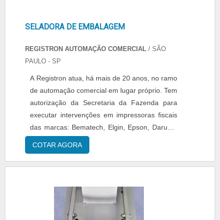
SELADORA DE EMBALAGEM
REGISTRON AUTOMAÇÃO COMERCIAL
/ SÃO
PAULO - SP
A Registron atua, há mais de 20 anos, no ramo
de automação comercial em lugar próprio. Tem
autorização da Secretaria da Fazenda para
executar intervenções em impressoras fiscais
das marcas: Bematech, Elgin, Epson, Daruma
e outras. Possui também técnicos altamente
COTAR AGORA
capacitados para dar assistência na seladora
de embalagem comercializados. Para mais
informações sobre a seladora de embalagem,
faça uma consulta com a empresa e aproveite
para solicitar....