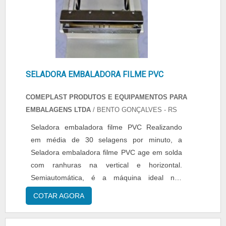
SELADORA EMBALADORA FILME PVC
COMEPLAST PRODUTOS E EQUIPAMENTOS PARA
EMBALAGENS LTDA
/ BENTO GONÇALVES - RS
Seladora embaladora filme PVC Realizando
em média de 30 selagens por minuto, a
Seladora embaladora filme PVC age em solda
com ranhuras na vertical e horizontal.
Semiautomática, é a máquina ideal nos
processos de aplicação para selagem de
COTAR AGORA
filmes de PVC e também para sacos de PE e
PP. O motor e redutor de velocidade presentes