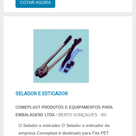
COTAR AGORA
outros. A seladora permite que o serviço de
selagem seja otimizado, colaborando até
mesmo para a produtividade interna do
ambiente. Clique no botão abaixo para solicitar
um or....
SELADOR E ESTICADOR
COMEPLAST PRODUTOS E EQUIPAMENTOS PARA
EMBALAGENS LTDA
/ BENTO GONÇALVES - RS
O Selador e esticador O Selador e esticador da
empresa Comeplast é destinado para Fita PET.