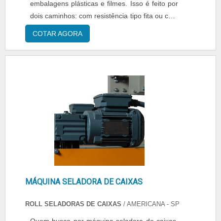
qualidade onde são realizadas as atividades e
embalagens plásticas e filmes. Isso é feito por
biblioteca técnica de apoio. Esses fatores,
dois caminhos: com resistência tipo fita ou com
somados a um time com equipe multidisciplinar
resistência tubular. Exemplos de resistencia: O
COTAR AGORA
de consultores associados e equipe eficiente,
primeiro caso é a resistência níquel cromo,
garantem o sucesso de cada cliente de ponta
também chamada de resistência de fita. Essa
a ponta. Aproveite a visita para acessar o site
fita é colada na parte externa do mordente
e saber mais sobre a empresa, os serviços e
que, ao prensar o plástico, faz a selagem do
os produtos..
....
MÁQUINA SELADORA DE CAIXAS
ROLL SELADORAS DE CAIXAS
/ AMERICANA - SP