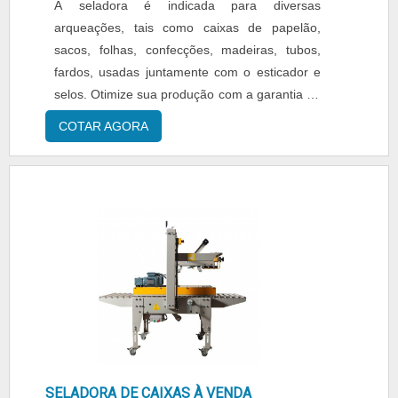
A seladora é indicada para diversas
arqueações, tais como caixas de papelão,
sacos, folhas, confecções, madeiras, tubos,
fardos, usadas juntamente com o esticador e
selos. Otimize sua produção com a garantia de
uma arqueação segura e rápida. Por isso
COTAR AGORA
grandes e pequenas empresas têm esses
aparelhos, são aparelhos caros e muitas vezes
a manutenção de desses aparelhos é a melhor
solução. Mantenha o bom desempenho da sua
máquina São aparelhos que nec....
SELADORA DE CAIXAS À VENDA