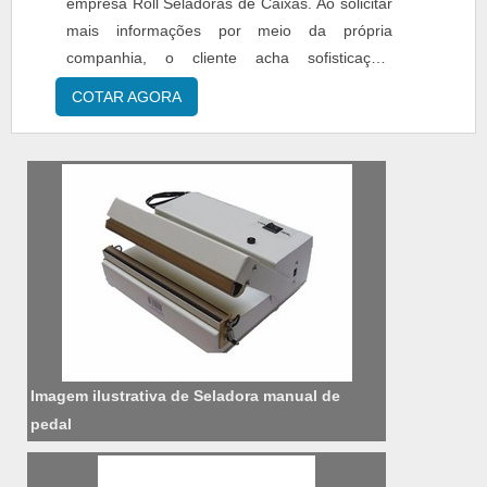
empresa Roll Seladoras de Caixas. Ao solicitar
mais informações por meio da própria
companhia, o cliente acha sofisticação,
qualidade e preço justo em um só
COTAR AGORA
lugar.Quando a questão é máquina de fechar
caixa de papelão com fita, com os profissionais
especializados da Roll Seladoras de Caixas o
cliente obtém proteção e comprometimento
com o resultado final....
Imagem ilustrativa de Seladora manual de
pedal