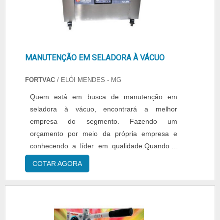
MANUTENÇÃO EM SELADORA À VÁCUO
FORTVAC
/ ELÓI MENDES - MG
Quem está em busca de manutenção em
seladora à vácuo, encontrará a melhor
empresa do segmento. Fazendo um
orçamento por meio da própria empresa e
conhecendo a líder em qualidade.Quando o
assunto é manutenção em seladora à vácuo,
COTAR AGORA
com os profissionais especializados da Fortvac
o cliente conseguirá ótima qualidade com
comprometimento com o resultado dos
clientes.MAIS SOBRE MANUTENÇÃO EM
SELADORA À VÁCUOA Fortvac objetiva seus