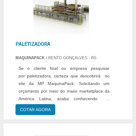
mercado.
PALETIZADORA
MAQUINAPACK
/ BENTO GONÇALVES - RS
Se o cliente final ou empresa pesquisar
por paletizadora, certeza que descobrirá no
site da MP MaquinaPack. Solicitando um
orçamento por meio do maior marketplace da
América Latina, acaba conhecendo a
sofisticação, qualidade e preço justo em um só
COTAR AGORA
lugar.DETALHES SOBRE O
FUNCIONAMENTO DO PRODUTOA
automatização é uma realidade em vários