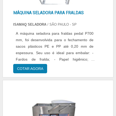
MÁQUINA SELADORA PARA FRALDAS
ISAMAQ SELADORA
/ SÃO PAULO - SP
A máquina seladora para fraldas pedal P700
mm, foi desenvolvida para o fechamento de
sacos plásticos PE e PP até 0,20 mm de
espessura. Seu uso é ideal para embalar: -
Fardos de fralda; - Papel higiênico; -
Guardanapos; - Entre outros. Seu
COTAR AGORA
aquecimento é instantâneo com regulador de
tempo. Vantagens - Facilidade de aplicação; -
Durabilidade e resistência; - Otimização da
mão de obra; Especificações: - Área de
selagem: 700 mm; - Vol....