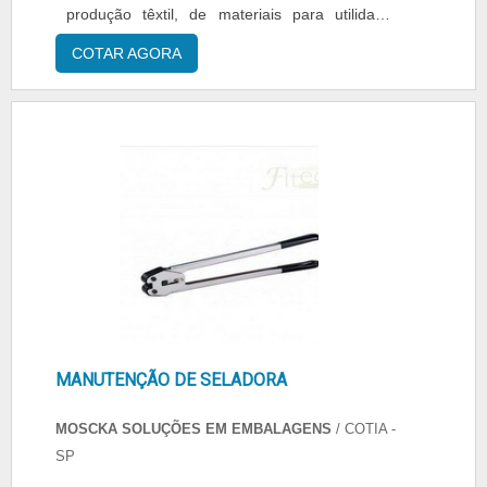
MP MaquinaPack encontramos o que há de
produção têxtil, de materiais para utilidade
melhor em paletizadoras. São opções variadas
doméstica ou qualquer outro segmento que
COTAR AGORA
que a empresa oferece, como máquinas de
possua uma etapa de serviço em que a
automação e movimentação e projetos
selagem de peças é necessária. A
especiais..
abrangência do material se dá justamente pela
atividade agilizada de selagem que apresenta,
porque favorece o desenvolvimento de....
MANUTENÇÃO DE SELADORA
MOSCKA SOLUÇÕES EM EMBALAGENS
/ COTIA -
SP