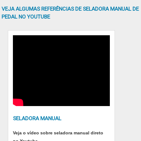
de São Paulo. Tudo isso, somado a uma
600 mm; - Voltagem: 110/220 V; - Peso liquido:
VEJA ALGUMAS REFERÊNCIAS DE SELADORA MANUAL DE
equipe multidisciplinar de consultores
7,2 kg; - Largu....
PEDAL NO YOUTUBE
associados e profissionais com vasta
experiência na área de atuação, garante uma
entrega de excelência de ponta a ponta.
SELADORA MANUAL
Veja o vídeo sobre seladora manual direto
no Youtube