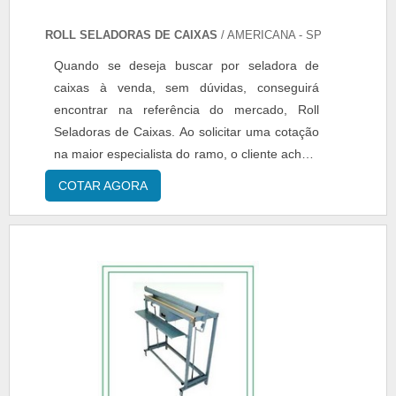
ROLL SELADORAS DE CAIXAS
/ AMERICANA - SP
Quando se deseja buscar por seladora de
caixas à venda, sem dúvidas, conseguirá
encontrar na referência do mercado, Roll
Seladoras de Caixas. Ao solicitar uma cotação
na maior especialista do ramo, o cliente acha a
líder em bom atendimento e preço justo.MAIS
COTAR AGORA
SOBRE SELADORA DE CAIXAS À
VENDAQuem pesquisa na internet por
seladora de caixas à venda em uma empresa
altamente qualificada, acha o site da Roll
Seladoras de Caixas. A empresa atua com
embaladora de caixas de papelão e fechadora
de caixas, visando sempre a qualidade final
para a fidelização do cliente.Não obstante,
quando falamos em seladora de caixas à